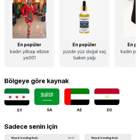
En popüler
En popüler
En po
kadın yılbaşı elbise
yüzde yüz doğal saç
kadın pan
ye001
bakım yağı
Bölgeye göre kaynak
SA
AE
EG
SY
Sadece senin için