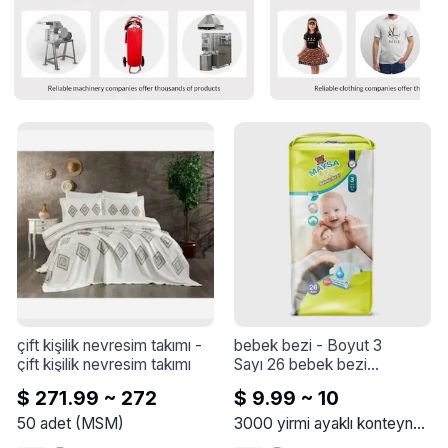
çift kişilik nevresim takımı
 - 
bebek bezi
 - 
Boyut 3

çift kişilik nevresim takımı
Sayı 26 bebek bezi

Ağırlık 9-5 kg
$ 271.99 ~ 272
$ 9.99 ~ 10
50
adet
(
MSM
)
3000
yirmi ayaklı konteyner
(