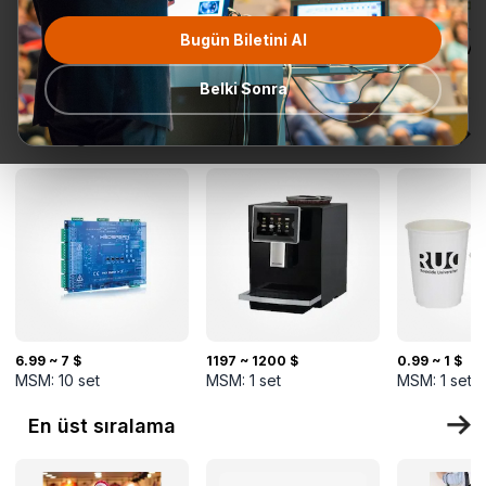
Bugün Biletini Al
Tüm
Teklif Talebi
En popüler
Gönderime
TurkMal
Kategoriler
Hazır
Belki Sonra
Yeni gelenler
6.99 ~ 7 $
1197 ~ 1200 $
0.99 ~ 1 $
MSM:
10
set
MSM:
1
set
MSM:
1
set
En üst sıralama