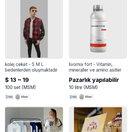
kolej ceket
 - 
S M L 
livomix fort
 - 
Vitamin, 
bedenlerden oluşmaktadır
mineraller ve amino asitler
$ 13 ~ 19
Pazarlık yapılabilir
100
set
(
MSM
)
10
litre
(
MSM
)