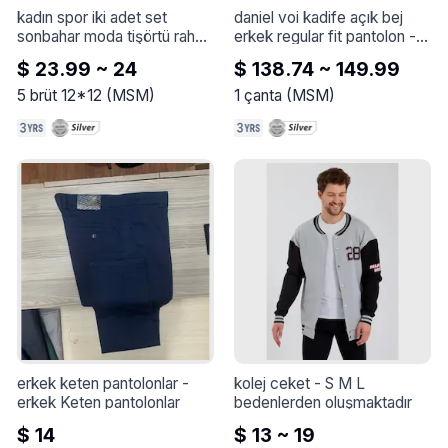
kadın spor iki adet set 
daniel voi kadife açık bej 
sonbahar moda tişörtü rahat 
erkek regular fit pantolon
 - 
eğitim koşu kadın giyim suit 
Daniel Voi Kadife Açık Bej 
$ 23.99 ~ 24
$ 138.74 ~ 149.99
koşu eşofman
 - 
Kadın spor 
Erkek Regular Fit Pantolon
iki adet Set sonbahar moda 
5
brüt 12*12
(
MSM
)
1
çanta
(
MSM
)
tişörtü rahat eğitim koşu 
kadın giyim Suit koşu 
eşofman
erkek keten pantolonlar
 - 
kolej ceket
 - 
S M L 
erkek Keten pantolonlar
bedenlerden oluşmaktadır
$ 14
$ 13 ~ 19