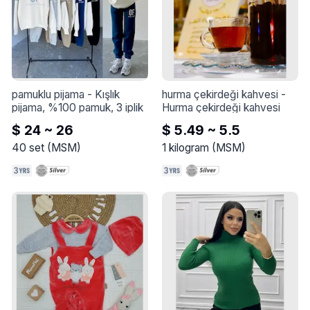
pamuklu pijama
 - 
Kışlık 
hurma çekirdeği kahvesi
 - 
pijama, %100 pamuk, 3 iplik
Hurma çekirdeği kahvesi
$ 24 ~ 26
$ 5.49 ~ 5.5
40
set
(
MSM
)
1
kilogram
(
MSM
)