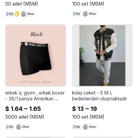
50
adet
(
MSM
)
100
set
(
MSM
)
erkek i̇ç giyim , erkek boxer
kolej ceket
 - 
S M L 
- 
36/1 penye Amerikan 
bedenlerden oluşmaktadır
Compaq Lyc süprem 
$ 1.64 ~ 1.65
$ 13 ~ 19
kumaştan üretilmiştir. En 
kaliteli pamuklu kumaş 
5000
adet
(
MSM
)
100
set
(
MSM
)
kullanılmış olup %5 lyc ile 
esneklik kazandırılmıştır.