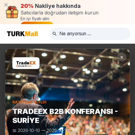
20%
Nakliye hakkında
Satıcılarla doğrudan iletişim kurun
En iyi fiyatı alın
Talep oluştur
×
Trade
EX
Global B2B
EXPO
KAYITLAR AÇILDI
Ürünler
Üreticiler
Turkmall Fuarları
TRADEEX B2B KONFERANSI -
SURIYE
📅
2026-10-10
—
2026-10-10