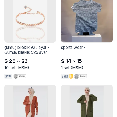
kombinlere güçlü bir hava 
katar; günlük kullanımdan 
özel davetlere kadar her 
ortamda stilinizi öne çıkarır. 
Modern kesimi rahat hareket 
imkânı sağlar ve uzun süre 
formunu koruyan yapısıyla 
dolabın vazgeçilmez 
parçalarından biri olur.
gümüş bileklik 925 ayar
 - 
sports wear
 - 
Gümüş bileklik 925 ayar
$ 20 ~ 23
$ 14 ~ 15
10
set
(
MSM
)
1
set
(
MSM
)