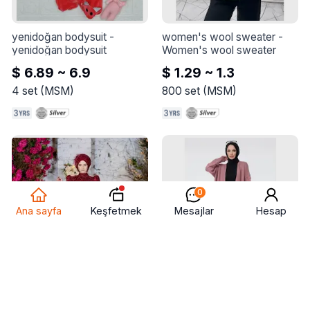
yenidoğan bodysuit
 - 
women's wool sweater
 - 
yenidoğan bodysuit
Women's wool sweater
$ 6.89 ~ 6.9
$ 1.29 ~ 1.3
4
set
(
MSM
)
800
set
(
MSM
)
0
Keşfetmek
Ana sayfa
Mesajlar
Hesap
gelinlik
 - 
gelinlik
triko hirka
 - 
Kumaş:TRİKO/GEVŞEK 