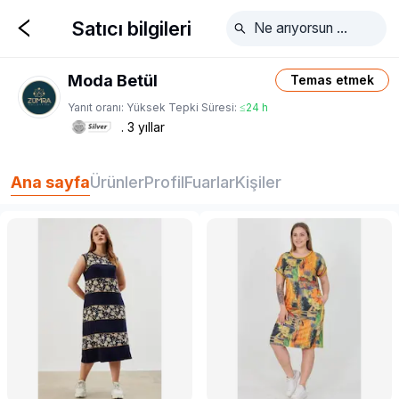
Satıcı bilgileri
Moda Betül
Temas etmek
Yanıt oranı:
Yüksek
Tepki Süresi:
≤24 h
3
yıllar
Ana sayfa
Ürünler
Profil
Fuarlar
Kişiler