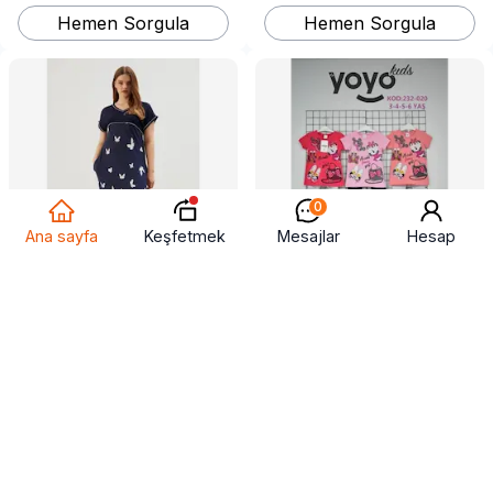
Hemen Sorgula
Hemen Sorgula
0
Keşfetmek
Ana sayfa
Mesajlar
Hesap
kadın günlük elbiseler
kız çocuk takımları
US$ 8.29 ~ 8.3
US$ 3.19 ~ 3.2
50
adet
(
MSM
)
50
adet
(
MSM
)
Hemen Sorgula
Hemen Sorgula