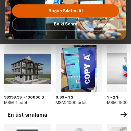
Bugün Biletini Al
Tüm
Teklif Talebi
En popüler
Gönderime
TurkMal
Kategoriler
Hazır
Belki Sonra
Yeni gelenler
99999.99 ~ 100000 $
0.99 ~ 1 $
1 ~ 2 $
MSM:
1
adet
MSM:
1000
adet
MSM:
1500
En üst sıralama