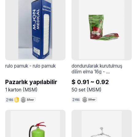
rulo pamuk
 - 
rulo pamuk
dondurularak kurutulmuş 
di̇li̇m elma 16g
 - 
KRİYOJENİK OLARAK 
Pazarlık yapılabilir
$ 0.91 ~ 0.92
DONDURULMUŞ DİLİM 
ELMA
1
karton
(
MSM
)
50
set
(
MSM
)