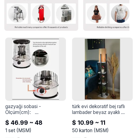
gazyaği sobasi
 - 
türk evi dekoratif bej raflı 
Ölçüm(cm):	
lambader beyaz ayaklı 
32,5*32,5*45

mermer
 - 
Türk Evi Dekoratif 
$ 46.99 ~ 48
$ 10.99 ~ 11
Tank Kapasitesi(L):	6.0L

Bej Raflı Lambader Beyaz 
Isı Çıkışı (BTU):	10000 
Ayaklı Mermer
1
set
(
MSM
)
50
karton
(
MSM
)
BTU/saat
