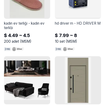
kadın ev terliği
 - 
kadın ev 
hd driver m
 - 
HD DRIVER M
terliği
$ 4.49 ~ 4.5
$ 7.99 ~ 8
200
adet
(
MSM
)
10
set
(
MSM
)