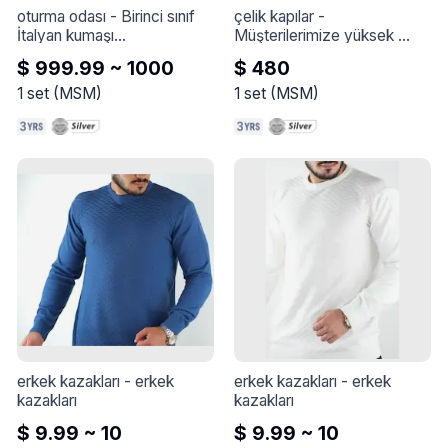
oturma odası
 - 
Birinci sınıf 
çelik kapılar
 - 
İtalyan kumaşı

Müşterilerimize yüksek 
yüksek basınçlı sünger

kaliteli ürünler sunarak 
$ 999.99 ~ 1000
$ 480
Ahşap kayın ve İsveç, ilk 
güvenlik, dayanıklılık ve 
tahıl türü, altın, gümüş veya 
estetik açısından üstün 
1
set
(
MSM
)
1
set
(
MSM
)
siyah demir kaplamalı

çözümler sunmayı 
Şirketin herhangi bir ürünü 
hedefliyoruz.

için iki yıl garanti
Seçtiğimiz malzemeleri son 
teknoloji üretim 
ekipmanlarıyla titizlikle 
birleştirerek ürünlerimizi 
üretiyoruz. Her adımda kalite 
kontrol süreçlerini 
uygulayarak en yüksek 
standartlarda ürünler 
sunmaktan gurur duyuyoruz.
erkek kazakları
 - 
erkek 
erkek kazakları
 - 
erkek 
kazakları
kazakları
$ 9.99 ~ 10
$ 9.99 ~ 10