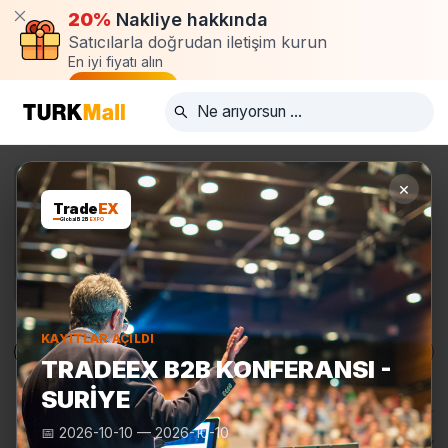
20%
Nakliye hakkında
Satıcılarla doğrudan iletişim kurun
En iyi fiyatı alın
Talep oluştur
×
Trade
EX
Global B2B
EXPO
KAYITLAR AÇILDI
Ürünler
Üreticiler
Turkmall Fuarları
TRADEEX B2B KONFERANSI -
SURIYE
📅
2026-10-10
—
2026-10-10