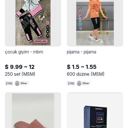
sağlığına zarar vermez.
çocuk giyim
 - 
mbm
pijama
 - 
pijama
$ 9.99 ~ 12
$ 1.5 ~ 1.55
250
set
(
MSM
)
600
düzine
(
MSM
)