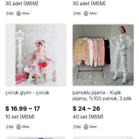
30
adet
(
MSM
)
30
adet
(
MSM
)
çocuk giyim
 - 
çocuk
pamuklu pijama
 - 
Kışlık 
pijama, %100 pamuk, 3 iplik
$ 16.99 ~ 17
$ 24 ~ 26
10
set
(
MSM
)
40
set
(
MSM
)