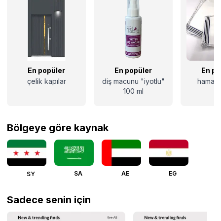
En popüler
En popüler
En po
çelik kapılar
diş macunu "iyotlu"
hamam 
100 ml
Bölgeye göre kaynak
SA
AE
EG
SY
Sadece senin için