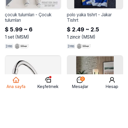
çocuk tulumları
 - 
Çocuk 
polo yaka tishrt
 - 
Jakar 
tulumları
Tishrt
$ 5.99 ~ 6
$ 2.49 ~ 2.5
1
set
(
MSM
)
1
zincir
(
MSM
)
0
Keşfetmek
Ana sayfa
Mesajlar
Hesap
musluk
 - 
musluk
türk evi dekoratif bej raflı 
lambader beyaz ayaklı 