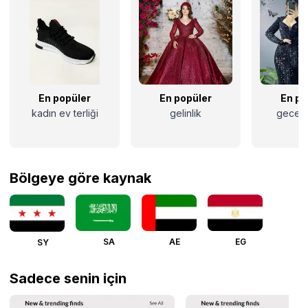
En popüler
En popüler
En po
kadın ev terliği
gelinlik
gece e
Bölgeye göre kaynak
SA
AE
EG
SY
Sadece senin için