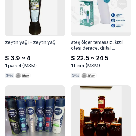
FAM bu önemli asitleri yeterli 
konsantrasyonda sağlar.
zeytin yağı
 - 
zeytin yağı
ateş ölçer temassız, kızıl 
ötesi derece, dijital 
termometre
 - 
$ 3.9 ~ 4
$ 22.5 ~ 24.5
1
parsel
(
MSM
)
1
birim
(
MSM
)