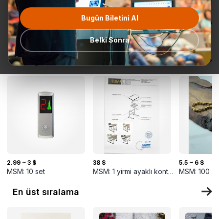
Bugün Biletini Al
Tüm
Teklif Talebi
En popüler
Gönderime
TurkMal
Kategoriler
Hazır
Belki Sonra
Yeni gelenler
2.99 ~ 3 $
38 $
5.5 ~ 6 $
MSM:
10
set
MSM:
1
yirmi ayaklı konteyner
MSM:
100
se
En üst sıralama