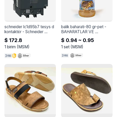
schneider lc1d95b7 tesys d 
balik baharati-80 gr-pet
 - 
kontaktör
 - 
Schneider 
BAHARATLAR VE 
LC1D95B7 TeSys D 
ÇEŞNILER
$ 172.8
$ 0.94 ~ 0.95
kontaktör - 3P(3 NA) - AC-3 
- &lt;= 440 V 95 A - 24 V 
1
birim
(
MSM
)
1
set
(
MSM
)
AC bobin