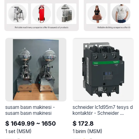
susam basın makinesi
 - 
schneider lc1d95m7 tesys d 
susam basın makinesi
kontaktör
 - 
Schneider 
LC1D95M7 TeSys D 
$ 1649.99 ~ 1650
$ 172.8
kontaktör - 3P(3 NA) - AC-3 
- &lt;= 440 V 95 A - 220 V 
1
set
(
MSM
)
1
birim
(
MSM
)
AC bobin