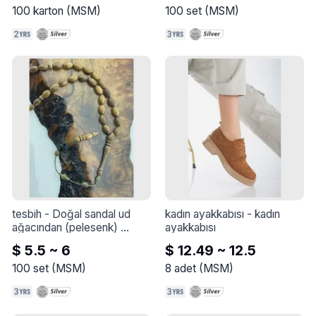
100
karton
(
MSM
)
100
set
(
MSM
)
tesbih
 - 
Doğal sandal ud 
kadın ayakkabısı
 - 
kadın 
ağacından (pelesenk) 
ayakkabısı
yapılmış el yapımı tesbih.
$ 5.5 ~ 6
$ 12.49 ~ 12.5
100
set
(
MSM
)
8
adet
(
MSM
)