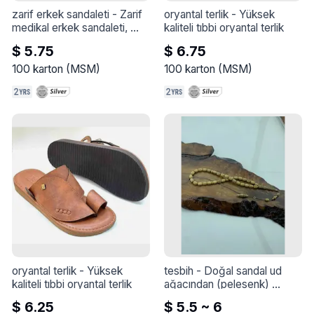
zarif erkek sandaleti
 - 
Zarif 
oryantal terlik
 - 
Yüksek 
medikal erkek sandaleti, 
kaliteli tıbbi oryantal terlik
yüksek kalite
$ 5.75
$ 6.75
100
karton
(
MSM
)
100
karton
(
MSM
)
oryantal terlik
 - 
Yüksek 
tesbih
 - 
Doğal sandal ud 
kaliteli tıbbi oryantal terlik
ağacından (pelesenk) 
yapılmış el yapımı tesbih.
$ 6.25
$ 5.5 ~ 6