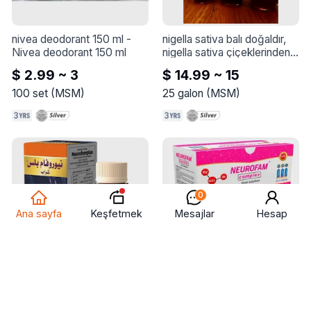
nivea deodorant 150 ml
 - 
nigella sativa balı doğaldır, 
Nivea deodorant 150 ml
nigella sativa çiçeklerinden 
toplanır
 - 
Nigella sativa balı 
$ 2.99 ~ 3
$ 14.99 ~ 15
doğaldır, Nigella sativa 
çiçeklerinden toplanır

100
set
(
MSM
)
25
galon
(
MSM
)
Minimum sipariş miktarı 25 
kilogramdır, yani bir teneke

Adet arttıkça fiyatta indirim 
de artar
0
Keşfetmek
Ana sayfa
Mesajlar
Hesap
neurofam plus
 - 
A 
nirofam kompleks
 - 
distinguished product with a 
Sporcular için fiziksel 