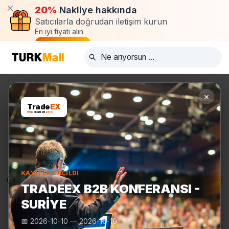
20%
Nakliye hakkında
Satıcılarla doğrudan iletişim kurun
En iyi fiyatı alın
Talep oluştur
×
Trade
EX
Global B2B
EXPO
KAYITLAR AÇILDI
Ürünler
Üreticiler
Turkmall Fuarları
TRADEEX B2B KONFERANSI -
SURIYE
📅
2026-10-10
—
2026-10-10