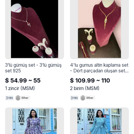
Alışılageldiği gibi 
şekillendirin. Derinlemesine 
bir bakım için yağı birkaç 
saat veya bir gece boyunca 
bırakın, ardından normal 
şekilde yıkayın.
3’lü gümüş set
 - 
3’lü gümüş 
4'lu gumus altin kaplama set
set 925
- 
Dört parçadan oluşan set, 
925 ayar gümüş, altın 
$ 54.99 ~ 55
$ 109.99 ~ 110
kaplama, harika işçilik, 
Türkiye'de üretilmiştir
1
zincir
(
MSM
)
2
birim
(
MSM
)