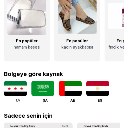
En popüler
En popüler
En po
hamam kesesi
kadın ayakkabısı
fındık ve 
Bölgeye göre kaynak
SA
AE
EG
SY
Sadece senin için