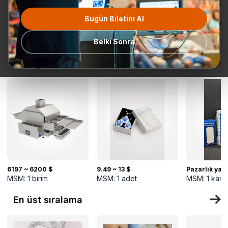
Bugün Biletini Al
Tüm
Teklif Talebi
En popüler
Gönderime
TurkMal
Kategoriler
Hazır
Belki Sonra
Yeni gelenler
6197 ~ 6200 $
9.49 ~ 13 $
Pazarlık yapı
MSM:
1
birim
MSM:
1
adet
MSM:
1
kart
En üst sıralama