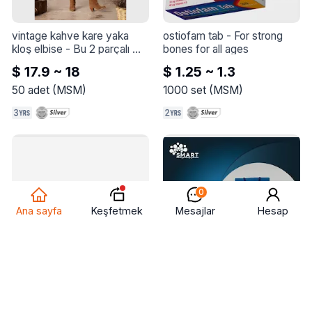
vintage kahve kare yaka 
ostiofam tab
 - 
For strong 
kloş elbise
 - 
Bu 2 parçalı 
bones for all ages
kadın elbise şık, zarif ve 
$ 17.9 ~ 18
$ 1.25 ~ 1.3
modern tasarımlarıyla hem 
özel günler hem de günlük 
50
adet
(
MSM
)
1000
set
(
MSM
)
kullanım için ideal bir 
seçimdir. Elbise ve kuşaktan 
oluşan bu takım göz alıcı 
desenli karakteri ile öne 
çıkıyor.
0
Keşfetmek
Ana sayfa
Mesajlar
Hesap
hunthink av ve kamp çakısı
 - 
ٍsmart matbaa
 - 
Baskı ve 
Hunthink HNT01 Çakı

tasarım hizmetlerimiz
