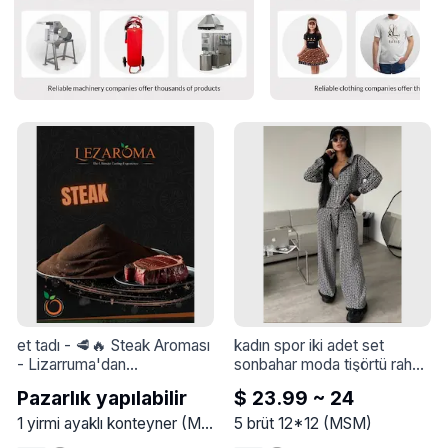
et tadı
 - 
🥩🔥 Steak Aroması 
kadın spor iki adet set 
- Lizarruma'dan

sonbahar moda tişörtü rahat 
Mangalda pişirilmiş biftek 
eğitim koşu kadın giyim suit 
Pazarlık yapılabilir
$ 23.99 ~ 24
dilimlerinin lezzetinden ilham 
koşu eşofman
 - 
Kadın spor 
alan, dumanlı karakterli ve 
iki adet Set sonbahar moda 
1
yirmi ayaklı konteyner
(
MSM
)
5
brüt 12*12
(
MSM
)
ürünlere lüks bir tat katan 
tişörtü rahat eğitim koşu 