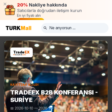
20%
Nakliye hakkında
Satıcılarla doğrudan iletişim kurun
En iyi fiyatı alın
Talep oluştur
×
Trade
EX
Global B2B
EXPO
KAYITLAR AÇILDI
Ürünler
Üreticiler
Turkmall Fuarları
TRADEEX B2B KONFERANSI -
SURIYE
📅
2026-10-10
—
2026-10-10