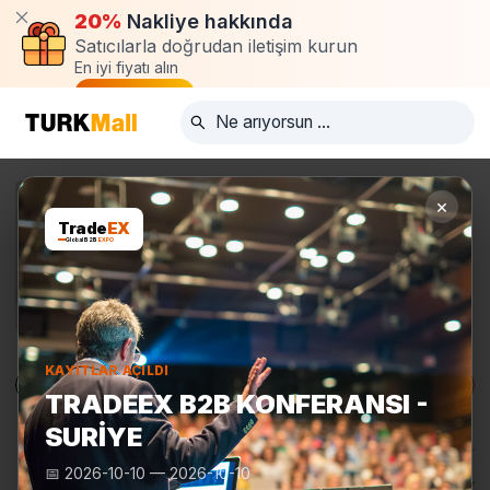
20%
Nakliye hakkında
Satıcılarla doğrudan iletişim kurun
En iyi fiyatı alın
Talep oluştur
×
Trade
EX
Global B2B
EXPO
KAYITLAR AÇILDI
Ürünler
Üreticiler
Turkmall Fuarları
TRADEEX B2B KONFERANSI -
SURIYE
📅
2026-10-10
—
2026-10-10