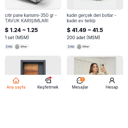
citir pane karisimi-350 gr
 - 
kadın gerçek deri botlar
 - 
TAVUK KARIŞIMLARI
kadın ev terliği
$ 1.24 ~ 1.25
$ 41.49 ~ 41.5
1
set
(
MSM
)
200
adet
(
MSM
)
0
Keşfetmek
Ana sayfa
Mesajlar
Hesap
çelik kapı
 - 
ekonomik çelik 
kadın gömleği
 - 
kadın 
kapı
gömleği