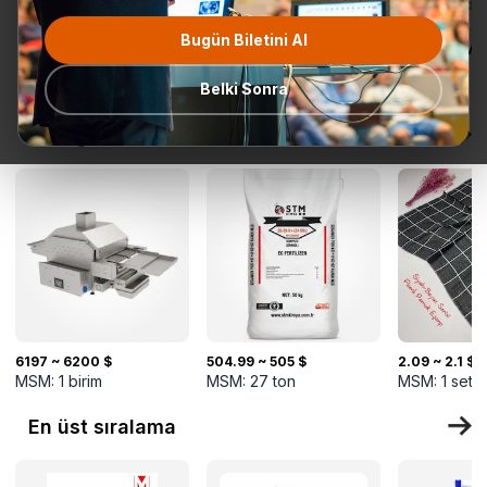
Bugün Biletini Al
Tüm
Teklif Talebi
En popüler
Gönderime
TurkMal
Kategoriler
Hazır
Belki Sonra
Yeni gelenler
6197 ~ 6200 $
504.99 ~ 505 $
2.09 ~ 2.1 $
MSM:
1
birim
MSM:
27
ton
MSM:
1
set
En üst sıralama