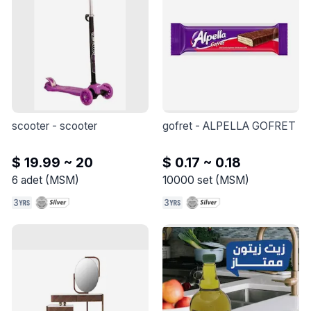
scooter
 - 
scooter
gofret
 - 
ALPELLA GOFRET
$ 19.99 ~ 20
$ 0.17 ~ 0.18
6
adet
(
MSM
)
10000
set
(
MSM
)