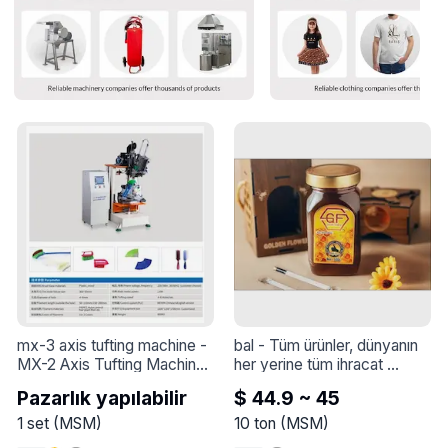
mx-3 axis tufting machine
 - 
bal
 - 
Tüm ürünler, dünyanın 
MX-2 Axis Tufting Machine: 
her yerine tüm ihracat 
Çok Yönlü Fırça Üretimi İçin 
taleplerini karşılamaya hazır 
Pazarlık yapılabilir
$ 44.9 ~ 45
Hassasiyet ve Verimlilik

olarak, çok yüksek kalite ve 
en iyi standart özelliklerle 
1
set
(
MSM
)
10
ton
(
MSM
)
MX-2 Axis Tufting Machine, 
hazırlanır ve paketlenir.