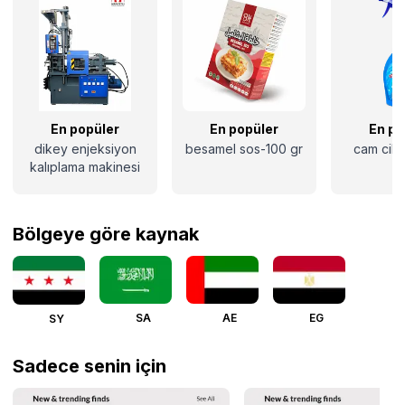
En popüler
En popüler
En po
dikey enjeksiyon
besamel sos-100 gr
cam cila
kalıplama makinesi
Bölgeye göre kaynak
SA
AE
EG
SY
Sadece senin için