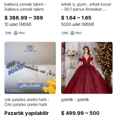
baklava yemek takımı
 - 
erkek i̇ç giyim , erkek boxer
Baklava yemek takımı
- 
36/1 penye Amerikan 
Compaq Lyc süprem 
$ 388.99 ~ 389
$ 1.64 ~ 1.65
kumaştan üretilmiştir. En 
kaliteli pamuklu kumaş 
10
adet
(
MSM
)
5000
adet
(
MSM
)
kullanılmış olup %5 lyc ile 
esneklik kazandırılmıştır.
çıtır patates üretim hattı
 - 
gelinlik
 - 
gelinlik
Çıtır patates üretim hattı
Pazarlık yapılabilir
$ 499.99 ~ 500