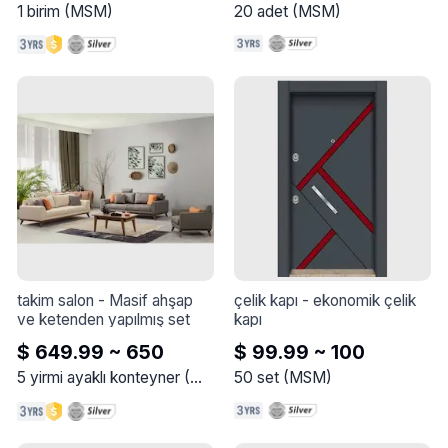
1
birim
(
MSM
)
20
adet
(
MSM
)
takim salon
 - 
Masif ahşap 
çelik kapı
 - 
ekonomik çelik 
ve ketenden yapılmış set
kapı
$ 649.99 ~ 650
$ 99.99 ~ 100
5
yirmi ayaklı konteyner
(
MSM
)
50
set
(
MSM
)