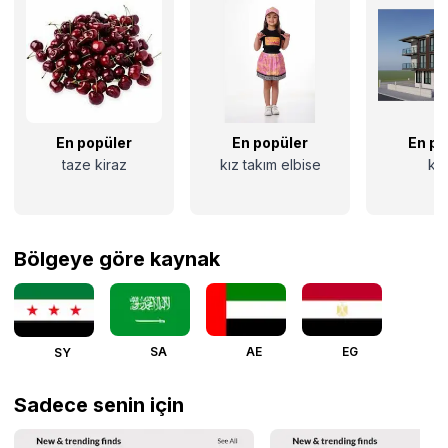
En popüler
En popüler
En po
taze kiraz
kız takım elbise
ko
Bölgeye göre kaynak
SA
AE
EG
SY
Sadece senin için