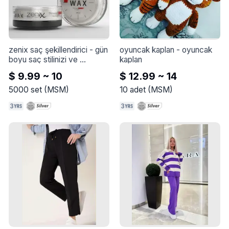
zenix saç şekillendirici
 - 
gün 
oyuncak kaplan
 - 
oyuncak 
boyu saç stilinizi ve 
kaplan
parlaklığınızı korurken, gün 
$ 9.99 ~ 10
$ 12.99 ~ 14
boyu tekrar uygulamanıza 
gerek kalmadan saçlarınızı 
5000
set
(
MSM
)
10
adet
(
MSM
)
yeniden şekillendirmenizi ve 
yeniden şekillendirmenizi 
sağlar.