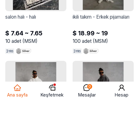
salon halı
 - 
halı
ikili takım
 - 
Erkek pijamaları
$ 7.64 ~ 7.65
$ 18.99 ~ 19
10
adet
(
MSM
)
100
adet
(
MSM
)
0
Keşfetmek
Ana sayfa
Mesajlar
Hesap
ikili takım
 - 
Erkek pijamaları
erkek pijamaları
 - 
Erkek 
pijamaları