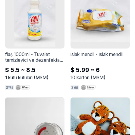
flaş 1000ml
 - 
Tuvalet 
ıslak mendil
 - 
ıslak mendil
temizleyici ve dezenfektan 
sararma, pas, organik kir ve 
$ 5.5 ~ 8.5
$ 5.99 ~ 6
hoş olmayan kokuları giderir.
1
kutu kutuları
(
MSM
)
10
karton
(
MSM
)