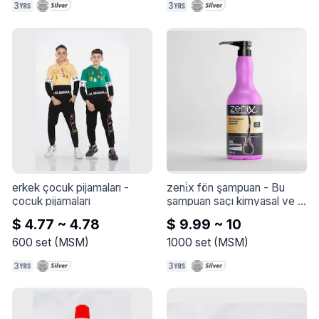
erkek çocuk pijamaları
 - 
zeni̇x fön şampuan
 - 
Bu 
çocuk pijamaları
şampuan saçı kimyasal ve 
şekillendirici kalıntılardan 
$ 4.77 ~ 4.78
$ 9.99 ~ 10
arındırmaya yardımcı olur
600
set
(
MSM
)
1000
set
(
MSM
)