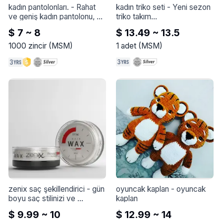
kadın pantolonları.
 - 
Rahat 
kadın triko seti
 - 
Yeni sezon 
ve geniş kadın pantolonu, şık 
triko takım

renklerde sabit, çamaşır 
$ 7 ~ 8
$ 13.49 ~ 13.5
makinesinde yıkanabilir.
Siri 3 lo

1000
zincir
(
MSM
)
1
adet
(
MSM
)
7 renk
zenix saç şekillendirici
 - 
gün 
oyuncak kaplan
 - 
oyuncak 
boyu saç stilinizi ve 
kaplan
parlaklığınızı korurken, gün 
$ 9.99 ~ 10
$ 12.99 ~ 14
boyu tekrar uygulamanıza 