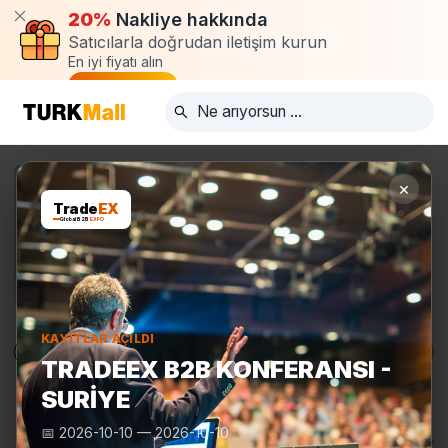
20%
Nakliye hakkında
Satıcılarla doğrudan iletişim kurun
En iyi fiyatı alın
Talep oluştur
×
Trade
EX
Global B2B
EXPO
KAYITLAR AÇILDI
Ürünler
Üreticiler
Turkmall Fuarları
TRADEEX B2B KONFERANSI -
SURIYE
📅
2026-10-10
—
2026-10-10