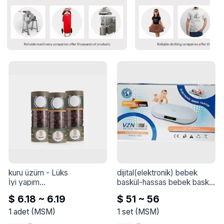
kuru üzüm
 - 
Lüks

dijital(elektronik) bebek 
İyi yapım

baskül-hassas bebek baskül
Boya ve koruyucu asit 
- 
$ 6.18 ~ 6.19
$ 51 ~ 56
içermez
1
adet
(
MSM
)
1
set
(
MSM
)