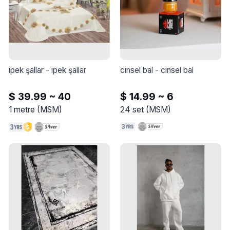
ipek şallar
 - 
ipek şallar
cinsel bal
 - 
cinsel bal
$ 39.99 ~ 40
$ 14.99 ~ 6
1
metre
(
MSM
)
24
set
(
MSM
)