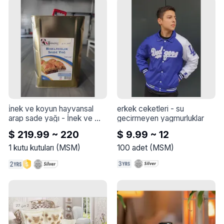
i̇nek ve koyun hayvansal 
erkek ceketleri
 - 
su 
arap sade yağı
 - 
İnek ve 
gecirmeyen yagmurluklar
koyun hayvansal Arap sade 
$ 219.99 ~ 220
$ 9.99 ~ 12
yağı
1
kutu kutuları
(
MSM
)
100
adet
(
MSM
)