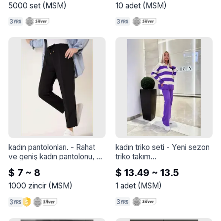
gerek kalmadan saçlarınızı 
5000
set
(
MSM
)
10
adet
(
MSM
)
yeniden şekillendirmenizi ve 
yeniden şekillendirmenizi 
sağlar.
kadın pantolonları.
 - 
Rahat 
kadın triko seti
 - 
Yeni sezon 
ve geniş kadın pantolonu, şık 
triko takım

renklerde sabit, çamaşır 
$ 7 ~ 8
$ 13.49 ~ 13.5
makinesinde yıkanabilir.
Siri 3 lo

1000
zincir
(
MSM
)
1
adet
(
MSM
)
7 renk