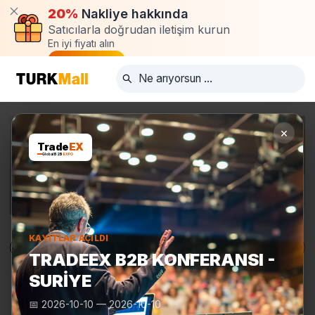
20%
Nakliye hakkında
Satıcılarla doğrudan iletişim kurun
En iyi fiyatı alın
Talep oluştur
×
Trade
EX
Global B2B
EXPO
KAYITLAR AÇILDI
Ürünler
Üreticiler
Turkmall Fuarları
TRADEEX B2B KONFERANSI -
SURIYE
📅
2026-10-10
—
2026-10-10