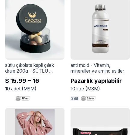
sütlü çi̇kolata kapli çi̇lek 
anti mold
 - 
Vitamin, 
draje 200g
 - 
SÜTLÜ 
mineraller ve amino asitler
BELÇİKA ÇİKOLATA KAPLI 
$ 15.99 ~ 16
Pazarlık yapılabilir
FREEZE-DRY ÇİLEK 
DRAJE 200G
10
adet
(
MSM
)
10
litre
(
MSM
)