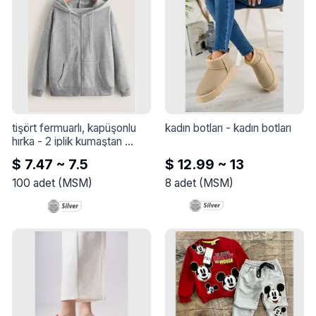
tişört fermuarlı, kapüşonlu 
kadın botları
 - 
kadın botları
hırka
 - 
2 iplik kumaştan 
yapılmıştır. İçi fırçalanmış ve 
$ 7.47 ~ 7.5
$ 12.99 ~ 13
yumuşaktır.
100
adet
(
MSM
)
8
adet
(
MSM
)