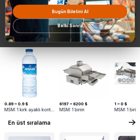
Bugün Biletini Al
Tüm
Teklif Talebi
En popüler
Gönderime
TurkMal
Kategoriler
Hazır
Belki Sonra
Yeni gelenler
0.89 ~ 0.9 $
6197 ~ 6200 $
1 ~ 0 $
MSM:
1
kırk ayaklı konteyner
MSM:
1
birim
MSM:
1
birim
En üst sıralama