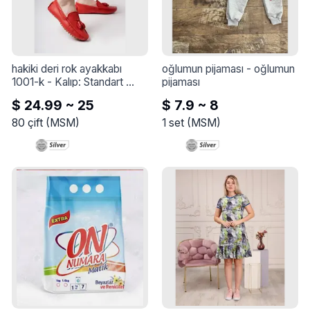
hakiki deri rok ayakkabı 
oğlumun pijaması
 - 
oğlumun 
1001-k
 - 
Kalıp: Standart 
pijaması
Kalıp

$ 24.99 ~ 25
$ 7.9 ~ 8
Dış Materyal: Hakiki Deri

İç Materyal: Hakiki Deri

80
çift
(
MSM
)
1
set
(
MSM
)
Bağlama Şekli: Bağcıksız

Topuk Yüksekliği: düz

Taban Malzemesi: kauçuk