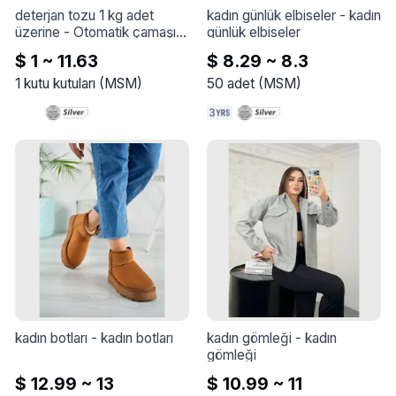
deterjan tozu 1 kg adet 
kadın günlük elbiseler
 - 
kadın 
üzerine
 - 
Otomatik çamaşır 
günlük elbiseler
makineleri için deterjan tozu
$ 1 ~ 11.63
$ 8.29 ~ 8.3
1
kutu kutuları
(
MSM
)
50
adet
(
MSM
)
kadın botları
 - 
kadın botları
kadın gömleği
 - 
kadın 
gömleği
$ 12.99 ~ 13
$ 10.99 ~ 11