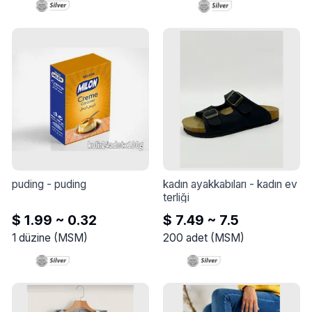
esneklik kazandırılmıştır.
puding
 - 
puding
kadın ayakkabıları
 - 
kadın ev 
terliği
$ 1.99 ~ 0.32
$ 7.49 ~ 7.5
1
düzine
(
MSM
)
200
adet
(
MSM
)