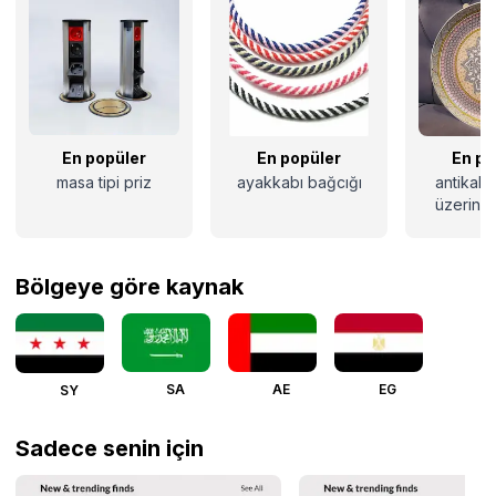
En popüler
En popüler
En po
masa tipi priz
ayakkabı bağcığı
antikala
üzerine 
çizi
Bölgeye göre kaynak
SA
AE
EG
SY
Sadece senin için