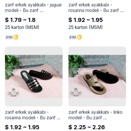
fincanda mükemmel bir 
zarif erkek ayakkabı - jaguar 
zarif erkek ayakkabı - 
espresso keyfi sunar. Yoğun 
modeli
 - 
Bu zarif 
rosanna modeli
 - 
Bu zarif 
ve tatmin edici bir kahve 
ayakkabıyla tarzınızı 
ayakkabıyla tarzınızı 
deneyimi için bu kaliteli 
$ 1.79 ~ 1.8
$ 1.92 ~ 1.95
yükseltin - Jaguar modeli
yükseltin - Rosanna modeli
kahve çekirdeklerini tercih 
25
karton
(
MSM
)
25
karton
(
MSM
)
edin.
zarif erkek ayakkabı - 
zarif erkek ayakkabı - linko 
rosanna modeli
 - 
Bu zarif 
modeli
 - 
Bu zarif 
ayakkabıyla tarzınızı 
ayakkabıyla tarzınızı 
$ 1.92 ~ 1.95
$ 2.25 ~ 2.26
yükseltin - Rosanna modeli
yükseltin - Linko modeli