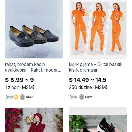
rahat, modern kadın 
kışlık pijama
 - 
Dijital baskılı 
ayakkabısı
 - 
Rahat, modern 
kışlık pijamalar
kadın ayakkabısı
$ 8.99 ~ 9
$ 14.49 ~ 14.5
1
zincir
(
MSM
)
250
düzine
(
MSM
)