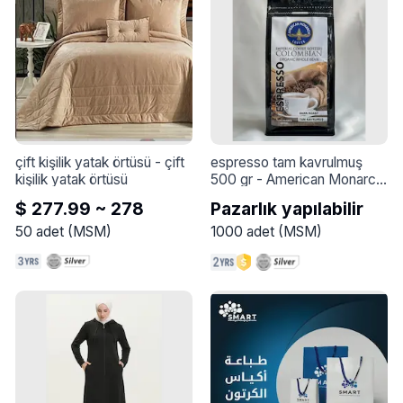
çift kişilik yatak örtüsü
 - 
çift 
espresso tam kavrulmuş 
kişilik yatak örtüsü
500 gr
 - 
American Monarch 
Espresso Dark Roast - 
$ 277.99 ~ 278
Pazarlık yapılabilir
500g

50
adet
(
MSM
)
1000
adet
(
MSM
)
American Monarch 
Espresso Dark Roast, 
espresso tutkunları için özel 
olarak geliştirilmiş, yoğun 
aromalı ve zengin bir kahve 
deneyimi sunar. Dark Roast 
kavrulmuş kahve 
çekirdekleri, derin ve 
etkileyici bir tat profili 
oluşturur.
