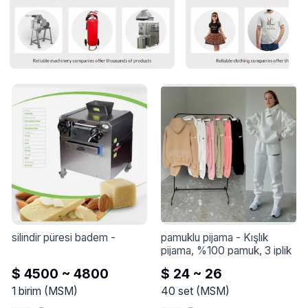
silindir püresi badem
 - 
pamuklu pijama
 - 
Kışlık 
pijama, %100 pamuk, 3 iplik
$ 4500 ~ 4800
$ 24 ~ 26
1
birim
(
MSM
)
40
set
(
MSM
)