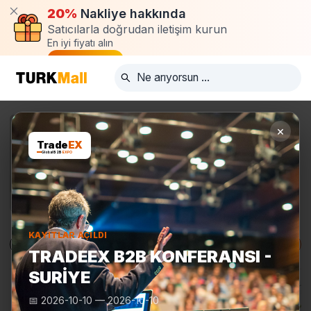
20%
Nakliye hakkında
Satıcılarla doğrudan iletişim kurun
En iyi fiyatı alın
Talep oluştur
×
Trade
EX
Global B2B
EXPO
KAYITLAR AÇILDI
Ürünler
Üreticiler
Turkmall Fuarları
TRADEEX B2B KONFERANSI -
SURIYE
📅
2026-10-10
—
2026-10-10