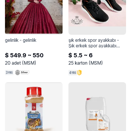
gelinlik
 - 
gelinlik
şık erkek spor ayakkabı
 - 
Şık erkek spor ayakkabı

$ 549.9 ~ 550
$ 5.5 ~ 6
20
adet
(
MSM
)
25
karton
(
MSM
)
 Bir çift spor ayakkabı. Spor 
ayakkabı, yuvarlak burunlu 
ve sentetik kumaş sayalı bir 
yapıya sahiptir. Spor 
ayakkabılar konfor ve denge 
için kauçuk bir tabana 
sahiptir.

* Malzeme: Sentetik kumaş
