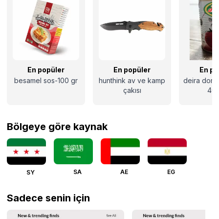
En popüler
En popüler
En po
besamel sos-100 gr
hunthink av ve kamp
deira doma
çakısı
400
Bölgeye göre kaynak
SA
AE
EG
SY
Sadece senin için