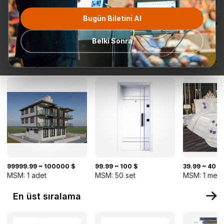
Bugün Biletini Al
Tüm
Teklif Talebi
En popüler
Gönderime
TurkMal
Kategoriler
Hazır
Belki Sonra
Yeni gelenler
99999.99 ~ 100000 $
99.99 ~ 100 $
39.99 ~ 40 $
MSM:
1
adet
MSM:
50
set
MSM:
1
metr
En üst sıralama