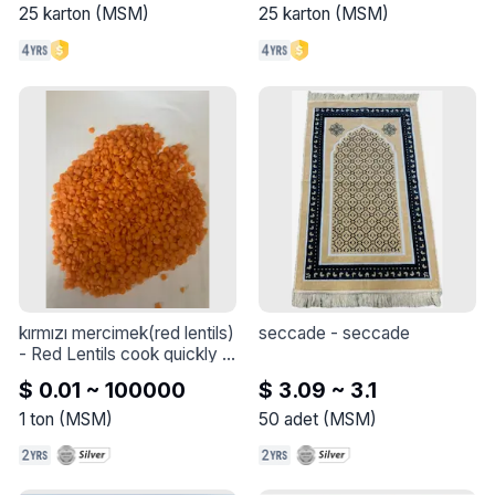
25
karton
(
MSM
)
25
karton
(
MSM
)
kırmızı mercimek(red lentils)
seccade
 - 
seccade
- 
Red Lentils cook quickly 
and have a slightly sweet 
$ 0.01 ~ 100000
$ 3.09 ~ 3.1
flavor. They are a great 
choice for soups and stews. 
1
ton
(
MSM
)
50
adet
(
MSM
)
They're also packed full of 
nutritional benefits.