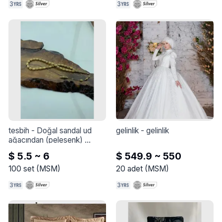
tesbih
 - 
Doğal sandal ud 
gelinlik
 - 
gelinlik
ağacından (pelesenk) 
yapılmış el yapımı tesbih.
$ 5.5 ~ 6
$ 549.9 ~ 550
100
set
(
MSM
)
20
adet
(
MSM
)