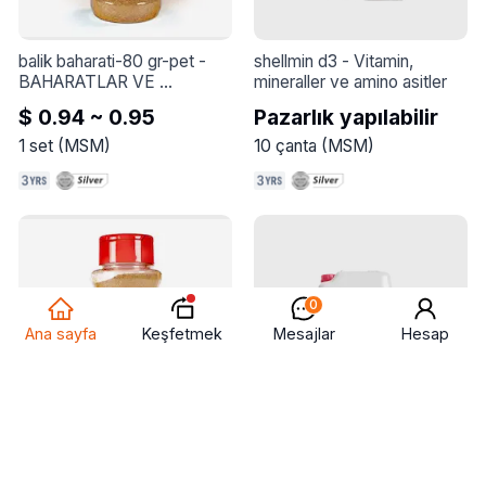
* Stil: Yuvarlak burun

balik baharati-80 gr-pet
 - 
shellmin d3
 - 
Vitamin, 
BAHARATLAR VE 
mineraller ve amino asitler
ÇEŞNILER
$ 0.94 ~ 0.95
Pazarlık yapılabilir
* Üst: Sentetik kumaş

1
set
(
MSM
)
10
çanta
(
MSM
)
* Taban: kauçuk

0
Keşfetmek
Ana sayfa
Mesajlar
Hesap
Bu spor ayakkabılar gündelik 
ve resmi durumlar da dahil 
olmak üzere çeşitli 
durumlarda giyilebilir. Günlük 
balik baharati-80 gr-pet
 - 
shellmin d3
 - 
Vitamin, 
giyimde, sporda, okula 
BAHARATLAR VE 
mineraller ve amino asitler