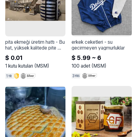
pita ekmeği üretim hattı
 - 
Bu 
erkek ceketleri
 - 
su 
hat, yüksek kalitede pite 
gecirmeyen yagmurluklar
üretmek için özel olarak 
$ 0.01
$ 5.99 ~ 6
tasarlanmıştır. Kusursuz bir 
ürün elde etmek için hat 
1
kutu kutuları
(
MSM
)
100
adet
(
MSM
)
birkaç ana aşamadan 
oluşmaktadır. Hamur topları 
özel pide ekmek sistemiyle 
kesilir. Daha sonra hamur 
yufkalarının inceltme işlemi 
ve son olarak da mayalanma 
işlemi yapılır. Ekmek ızgara 
fırını ızgara sistemiyle 
çalışmaktadır.