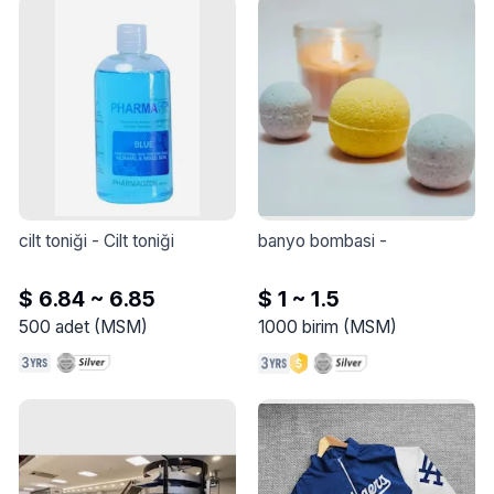
güçlü çekme kuvveti ve 
dayanıklı.

Genişlik yaklaşık 8 mm ve 
kalınlık yaklaşık 2 mm'dir. 
Çok yönlü bir ayakkabı 
şeklidir ve her tür 
ayakkabıyla en iyi şekilde 
eşleştirilebilir.
cilt toniği
 - 
Cilt toniği
banyo bombasi
 - 
$ 6.84 ~ 6.85
$ 1 ~ 1.5
500
adet
(
MSM
)
1000
birim
(
MSM
)