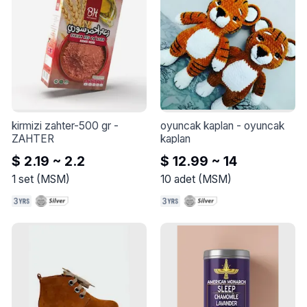
sahiptir ve bu sayede alt 
tabakanın yapısal 
hareketlerini emer. Yenilikçi 
bileşimi toz ve kirin 
uygulandığı yüzeye 
yapışmasını önleyerek 
zamanla beyazlığını korur.
kirmizi zahter-500 gr
 - 
oyuncak kaplan
 - 
oyuncak 
ZAHTER
kaplan
$ 2.19 ~ 2.2
$ 12.99 ~ 14
1
set
(
MSM
)
10
adet
(
MSM
)