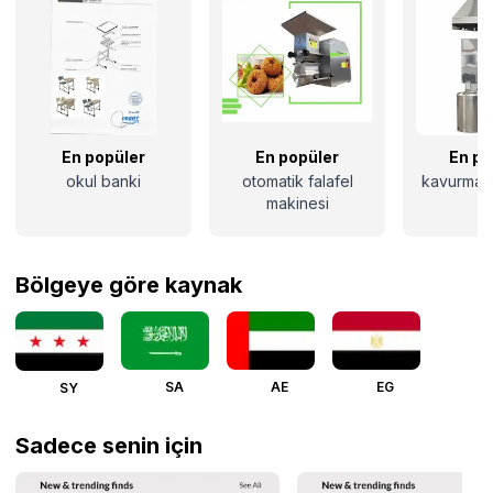
En popüler
En popüler
En po
okul banki
otomatik falafel
kavurma m
makinesi
Bölgeye göre kaynak
SA
AE
EG
SY
Sadece senin için