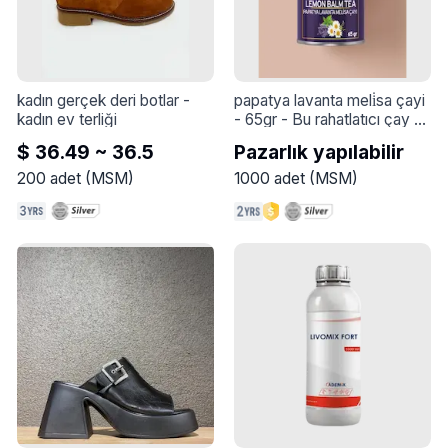
kadın gerçek deri botlar
 - 
papatya lavanta meli̇sa çayi 
kadın ev terliği
- 65gr
 - 
Bu rahatlatıcı çay 
karışımı, papatya, lavanta ve 
$ 36.49 ~ 36.5
Pazarlık yapılabilir
melisa ile hazırlanmıştır ve 
size huzurlu bir uyku için 
200
adet
(
MSM
)
1000
adet
(
MSM
)
yardımcı olur. Papatyanın ve 
lavantanın sakinleştirici 
özellikleri, melisanın 
ferahlatıcı tadı ile birleşir ve 
gece yatmadan önce keyifli 
bir deneyim sunar.

Ürün Özellikleri:

İçindekiler: Papatya, 
Lavanta, Melisa

Amaç: Rahatlama sağlar ve 
iyi bir uyku destekler

Kullanım: Yatmadan önce 