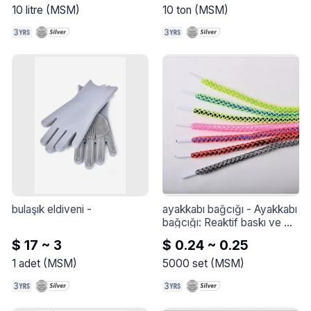
en iyi standart özelliklerle 
10
litre
(
MSM
)
10
ton
(
MSM
)
hazırlanır ve paketlenir.
bulaşık eldiveni
 - 
ayakkabı bağcığı
 - 
Ayakkabı 
bağcığı: Reaktif baskı ve 
boyama, hızlı renk haslığı, 
$ 17 ~ 3
$ 0.24 ~ 0.25
kaynar suda haşlanma, 
solma yapmaz.

1
adet
(
MSM
)
5000
set
(
MSM
)
Renkli ayakkabı bağcığı: 
yeterli malzeme, narin doku, 
kalın ve dolgun, güçlü tokluk, 