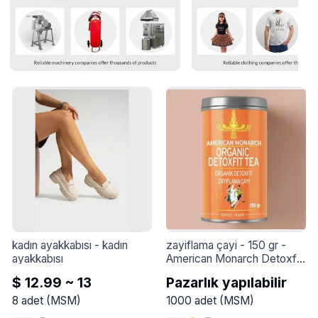
kadın ayakkabısı
 - 
kadın 
zayiflama çayi - 150 gr
 - 
ayakkabısı
American Monarch Detoxfit 
Slimming Tea, özenle 
$ 12.99 ~ 13
Pazarlık yapılabilir
seçilmiş bitkilerden oluşan 
özel bir karışımdır. Bu çay, 
8
adet
(
MSM
)
1000
adet
(
MSM
)
vücudu arındırmaya ve 