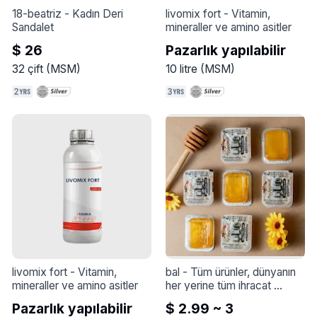
sıcak suya demleyin

18-beatriz
 - 
Kadın Deri 
livomix fort
 - 
Vitamin, 
Ambalaj: 65 gram

Sandalet
mineraller ve amino asitler
Faydalar: Doğal, rahatlatıcı, 
$ 26
Pazarlık yapılabilir
kafeinsiz

Huzurlu bir gece uykusu için 
32
çift
(
MSM
)
10
litre
(
MSM
)
bu aromatik çay karışımını 
deneyin ve rahatlamanın 
tadını çıkarın.
livomix fort
 - 
Vitamin, 
bal
 - 
Tüm ürünler, dünyanın 
mineraller ve amino asitler
her yerine tüm ihracat 
taleplerini karşılamaya hazır 
Pazarlık yapılabilir
$ 2.99 ~ 3
olarak, çok yüksek kalite ve 