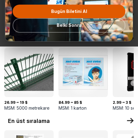
Bugün Biletini Al
Tüm
Teklif Talebi
En popüler
Gönderime
TurkMal
Kategoriler
Hazır
Belki Sonra
Yeni gelenler
26.99 ~ 19 $
84.99 ~ 85 $
2.99 ~ 3 $
MSM:
5000
metrekare
MSM:
1
karton
MSM:
10
set
En üst sıralama