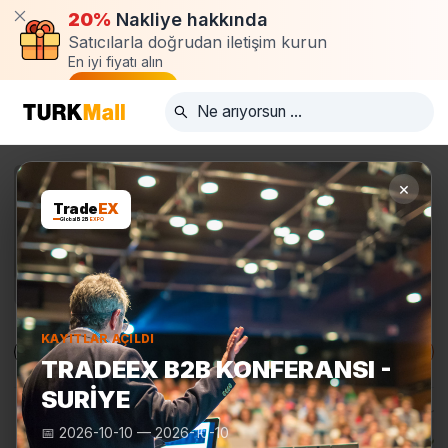
20%
Nakliye hakkında
Satıcılarla doğrudan iletişim kurun
En iyi fiyatı alın
Talep oluştur
×
Trade
EX
Global B2B
EXPO
KAYITLAR AÇILDI
Ürünler
Üreticiler
Turkmall Fuarları
TRADEEX B2B KONFERANSI -
SURIYE
📅
2026-10-10
—
2026-10-10