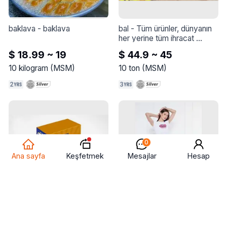
baklava
 - 
baklava
bal
 - 
Tüm ürünler, dünyanın 
her yerine tüm ihracat 
taleplerini karşılamaya hazır 
$ 18.99 ~ 19
$ 44.9 ~ 45
olarak, çok yüksek kalite ve 
en iyi standart özelliklerle 
10
kilogram
(
MSM
)
10
ton
(
MSM
)
hazırlanır ve paketlenir.
0
Keşfetmek
Ana sayfa
Mesajlar
Hesap
puding
 - 
puding
kadın kot pantolonlar
 - 
kadın 
kot pantolonlar