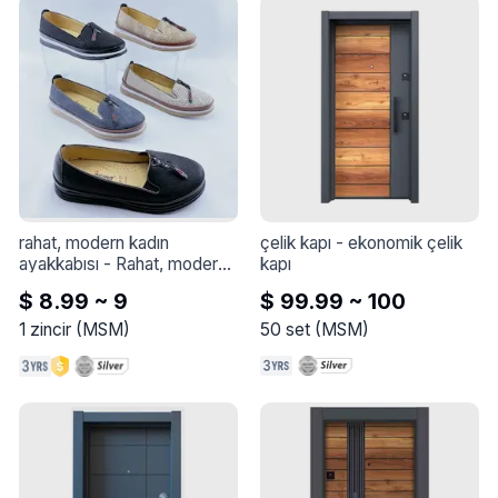
rahat, modern kadın 
çelik kapı
 - 
ekonomik çelik 
ayakkabısı
 - 
Rahat, modern 
kapı
kadın ayakkabısı
$ 8.99 ~ 9
$ 99.99 ~ 100
1
zincir
(
MSM
)
50
set
(
MSM
)