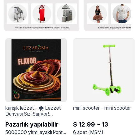
karışık lezzet
 - 
🌪 Lezzet 
mini scooter
 - 
mini scooter
Dünyası Sizi Sarıyor!

Lezaroma olarak, baharat 
Pazarlık yapılabilir
$ 12.99 ~ 13
tozunun sanatsal bir fırtına 
gibi döndüğü sıra dışı bir tat 
5000000
yirmi ayaklı konteyner
6
(
adet
MSM
(
)
MSM
)
yaratıyoruz… her lokmada 