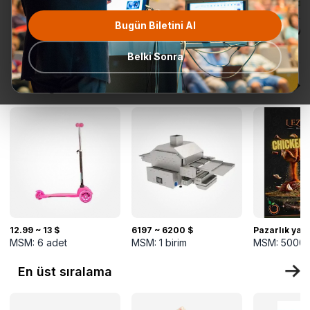
Bugün Biletini Al
Tüm
Teklif Talebi
En popüler
Gönderime
TurkMal
Kategoriler
Hazır
Belki Sonra
Yeni gelenler
12.99 ~ 13 $
6197 ~ 6200 $
Pazarlık yapı
MSM:
6
adet
MSM:
1
birim
MSM:
5000
En üst sıralama