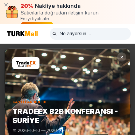
20%
Nakliye hakkında
Satıcılarla doğrudan iletişim kurun
En iyi fiyatı alın
Talep oluştur
×
Trade
EX
Global B2B
EXPO
KAYITLAR AÇILDI
Ürünler
Üreticiler
Turkmall Fuarları
TRADEEX B2B KONFERANSI -
SURIYE
📅
2026-10-10
—
2026-10-10