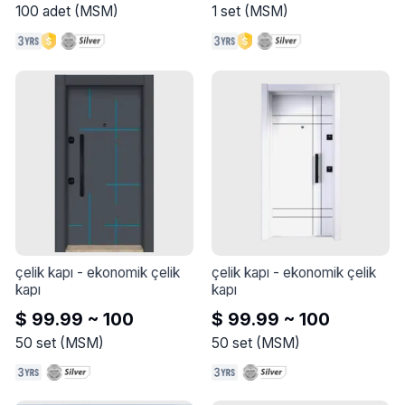
çörekotu yağı içermesinden 
100
adet
(
MSM
)
1
set
(
MSM
)
dolayı cilt tahrişini azaltır, 
cildin sağlığını destekler ve 
hücre yenilenmesini teşvik 
eder.
çelik kapı
 - 
ekonomik çelik 
çelik kapı
 - 
ekonomik çelik 
kapı
kapı
$ 99.99 ~ 100
$ 99.99 ~ 100
50
set
(
MSM
)
50
set
(
MSM
)