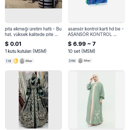
pita ekmeği üretim hattı
 - 
Bu 
asansör kontrol karti hd be
 - 
hat, yüksek kalitede pite 
ASANSÖR KONTROL 
üretmek için özel olarak 
KARTI HD BE
$ 0.01
$ 6.99 ~ 7
tasarlanmıştır. Kusursuz bir 
ürün elde etmek için hat 
1
kutu kutuları
(
MSM
)
10
set
(
MSM
)
birkaç ana aşamadan 
oluşmaktadır. Hamur topları 
özel pide ekmek sistemiyle 
kesilir. Daha sonra hamur 
yufkalarının inceltme işlemi 
ve son olarak da mayalanma 
işlemi yapılır. Ekmek ızgara 
fırını ızgara sistemiyle 
çalışmaktadır.