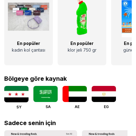
En popüler
En popüler
En po
kadın kol çantası
klor jeli 750 gr
güneş
Bölgeye göre kaynak
SA
AE
EG
SY
Sadece senin için