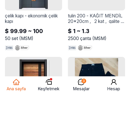
çelik kapı
 - 
ekonomik çelik 
tulin 200
 - 
KAĞIT MENDİL 
kapı
20*20cm ,   2 kat ,  qalite 
100% ,  200 sheets approx 
$ 99.99 ~ 100
$ 1 ~ 1.3
= 250gr
50
set
(
MSM
)
2500
çanta
(
MSM
)
0
Keşfetmek
Ana sayfa
Mesajlar
Hesap
çelik kapı
 - 
ekonomik çelik 
dar kesim kot pantolon
 - 
kapı
Kaliteli Kot Pantolon