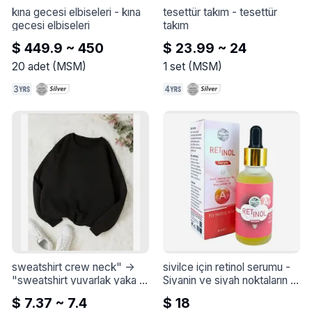
kına gecesi elbiseleri
 - 
kına 
tesettür takım
 - 
tesettür 
gecesi elbiseleri
takım
$ 449.9 ~ 450
$ 23.99 ~ 24
20
adet
(
MSM
)
1
set
(
MSM
)
sweatshirt crew neck" -> 
sivilce için retinol serumu
 - 
"sweatshirt yuvarlak yaka
 - 
Siyanin ve siyah noktaların 
Sweatshirt Yaka
oluşumunu önlemeye 
$ 7.37 ~ 7.4
$ 18
yardımcı olur. Niasinamid ve 