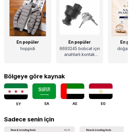
En popüler
En popüler
En po
hoppidi
6693245 bobcat için
doğal i
anahtarlı kontak
anahtarı
Bölgeye göre kaynak
SA
AE
EG
SY
Sadece senin için