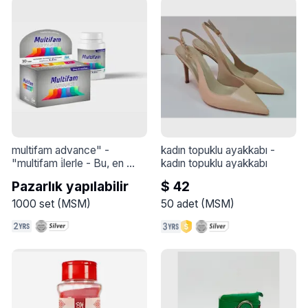
multifam advance" - 
kadın topuklu ayakkabı
 - 
"multifam i̇lerle
 - 
Bu, en 
kadın topuklu ayakkabı
kapsamlı çok maddeli 
Pazarlık yapılabilir
$ 42
formülümüzdür. Artık günlük 
çeşitli takviyelerle 
1000
set
(
MSM
)
50
adet
(
MSM
)
uğraşmanıza gerek yok - 
şimdi hepsine bir üründe 
sahip olabilirsiniz.