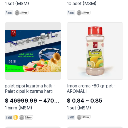
1
set
(
MSM
)
10
adet
(
MSM
)
palet cipsi kızartma hattı
 - 
limon aroma -80 gr-pet
 - 
Palet cipsi kızartma hattı
AROMALI
$ 46999.99 ~ 47000
$ 0.84 ~ 0.85
1
birim
(
MSM
)
1
set
(
MSM
)