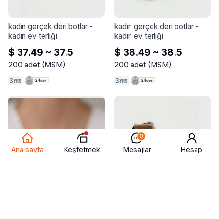
kadın gerçek deri botlar
 - 
kadın gerçek deri botlar
 - 
kadın ev terliği
kadın ev terliği
$ 37.49 ~ 37.5
$ 38.49 ~ 38.5
200
adet
(
MSM
)
200
adet
(
MSM
)
0
Keşfetmek
Ana sayfa
Mesajlar
Hesap
takı
 - 
925 ayar gümüş yüzük
kadın gerçek deri botlar
 - 
kadın ev terliği