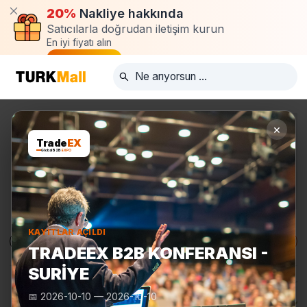
20%
Nakliye hakkında
Satıcılarla doğrudan iletişim kurun
En iyi fiyatı alın
Talep oluştur
×
Trade
EX
Global B2B
EXPO
KAYITLAR AÇILDI
Ürünler
Üreticiler
Turkmall Fuarları
TRADEEX B2B KONFERANSI -
SURIYE
📅
2026-10-10
—
2026-10-10