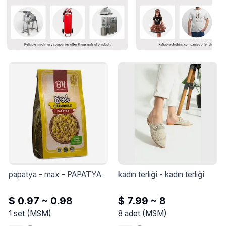
papatya - max
 - 
PAPATYA
kadın terliği
 - 
kadın terliği
$ 0.97 ~ 0.98
$ 7.99 ~ 8
1
set
(
MSM
)
8
adet
(
MSM
)