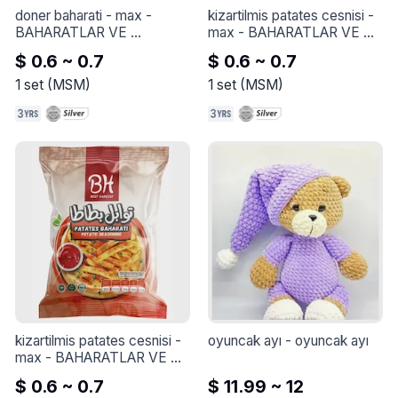
doner baharati - max
 - 
kizartilmis patates cesnisi - 
BAHARATLAR VE 
max
 - 
BAHARATLAR VE 
ÇEŞNILER
ÇEŞNILER
$ 0.6 ~ 0.7
$ 0.6 ~ 0.7
1
set
(
MSM
)
1
set
(
MSM
)
kizartilmis patates cesnisi - 
oyuncak ayı
 - 
oyuncak ayı
max
 - 
BAHARATLAR VE 
ÇEŞNILER
$ 0.6 ~ 0.7
$ 11.99 ~ 12