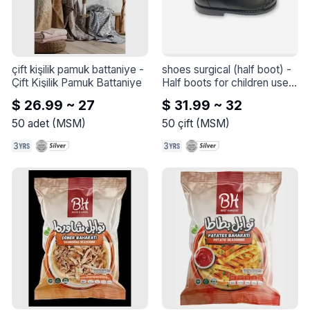
✨ Fabrikalar ve fırsatlar 
arayan şirketler için ideal:

Cips baharatları.

Patates lezzetleri.

Atıştırmalıklar ve cipsler için 
çift kişilik pamuk battaniye
 - 
shoes surgical (half boot)
 - 
yaratıcı eklemeler.

Çift Kişilik Pamuk Battaniye
Half boots for children used

after surgery
$ 26.99 ~ 27
$ 31.99 ~ 32
Lezaroma - Son Lezzet 
Deneyimi
50
adet
(
MSM
)
50
çift
(
MSM
)