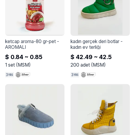
ketcap aroma-80 gr-pet
 - 
kadın gerçek deri botlar
 - 
AROMALI
kadın ev terliği
$ 0.84 ~ 0.85
$ 42.49 ~ 42.5
1
set
(
MSM
)
200
adet
(
MSM
)