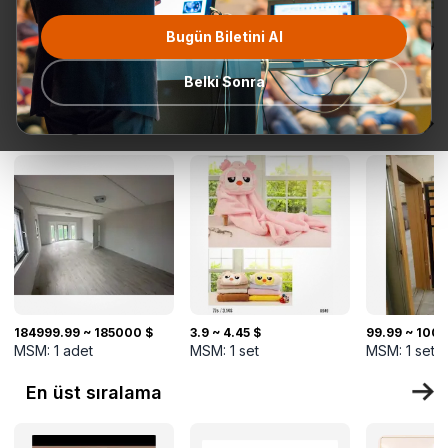
Bugün Biletini Al
Tüm
Teklif Talebi
En popüler
Gönderime
TurkMal
Kategoriler
Hazır
Belki Sonra
Yeni gelenler
184999.99 ~ 185000 $
3.9 ~ 4.45 $
99.99 ~ 100 
MSM:
1
adet
MSM:
1
set
MSM:
1
set
En üst sıralama