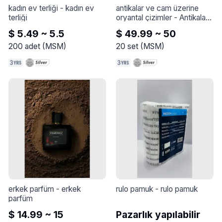
kadın ev terliği
 - 
kadın ev 
antikalar ve cam üzerine 
terliği
oryantal çizimler
 - 
Antikalar 
ve cam üzerine oryantal 
$ 5.49 ~ 5.5
$ 49.99 ~ 50
çizimler
200
adet
(
MSM
)
20
set
(
MSM
)
erkek parfüm
 - 
erkek 
rulo pamuk
 - 
rulo pamuk
parfüm
$ 14.99 ~ 15
Pazarlık yapılabilir