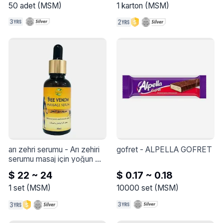
50
adet
(
MSM
)
1
karton
(
MSM
)
arı zehri serumu
 - 
Arı zehiri 
gofret
 - 
ALPELLA GOFRET
serumu masaj için yoğun 
yağlar ve etkili içeriklerle 
$ 22 ~ 24
$ 0.17 ~ 0.18
eklemler ve kas ağrılarını 
hafifletmeye yardımcı olur, 
1
set
(
MSM
)
10000
set
(
MSM
)
dolaşımı harekete geçirerek 
ağrı bölgelerinde kan 
dolaşımını artırır, böylece 