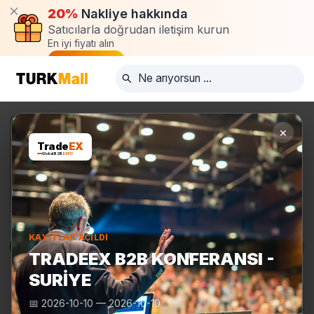
20%
Nakliye hakkında
Satıcılarla doğrudan iletişim kurun
En iyi fiyatı alın
Talep oluştur
×
Trade
EX
Global B2B
EXPO
KAYITLAR AÇILDI
Ürünler
Üreticiler
Turkmall Fuarları
TRADEEX B2B KONFERANSI -
SURIYE
📅
2026-10-10
—
2026-10-10