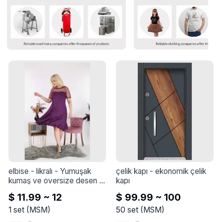
elbise - likralı
 - 
Yumuşak 
çelik kapı
 - 
ekonomik çelik 
kumaş ve oversize desen 
kapı
kullanılarak Türkiye'de 
$ 11.99 ~ 12
$ 99.99 ~ 100
üretilmiştir. (Türkiye'de 
üretilmiştir)
1
set
(
MSM
)
50
set
(
MSM
)