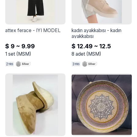
yüksek güvenilirlik ve 
yüksek uyumluluk sağlar ve 
hat aynı zamanda entegre 
güvenlik sistemlerini de 
içerir. Un fıskiyeleri için de 
attex ferace
 - 
IYI MODEL
kadın ayakkabısı
 - 
kadın 
elektronik kontrol sistemine 
ayakkabısı
sahip olup, montajı için geniş 
$ 9 ~ 9.99
$ 12.49 ~ 12.5
alan gerektirmemesiyle öne 
çıkmaktadır.
1
set
(
MSM
)
8
adet
(
MSM
)