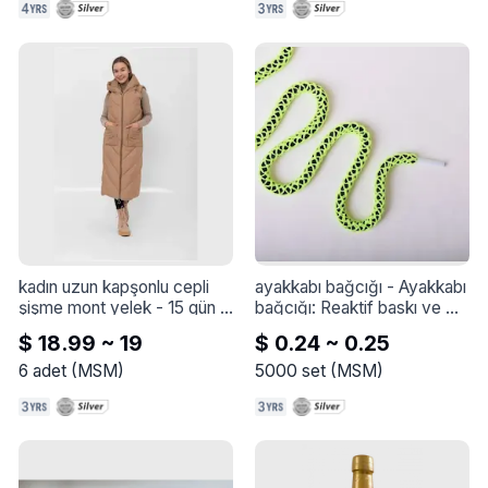
kadın uzun kapşonlu cepli 
ayakkabı bağcığı
 - 
Ayakkabı 
şişme mont yelek
 - 
15 gün 
bağcığı: Reaktif baskı ve 
içinde ücretsiz iade. Detaylı 
boyama, hızlı renk haslığı, 
$ 18.99 ~ 19
$ 0.24 ~ 0.25
bilgi için tıklayın.

kaynar suda haşlanma, 
Ürün içi astarlıdır,oldukça 
solma yapmaz.

6
adet
(
MSM
)
5000
set
(
MSM
)
kullanışlı kalın elyaflıdır.

Renkli ayakkabı bağcığı: 
Ürün ihracat ithal üründür.

yeterli malzeme, narin doku, 
1. sınıf kaliteli fermuar 
kalın ve dolgun, güçlü tokluk, 
kullanılmıştır.

güçlü çekme kuvveti ve 
Ürünü Kuru temizleme 
dayanıklı.
