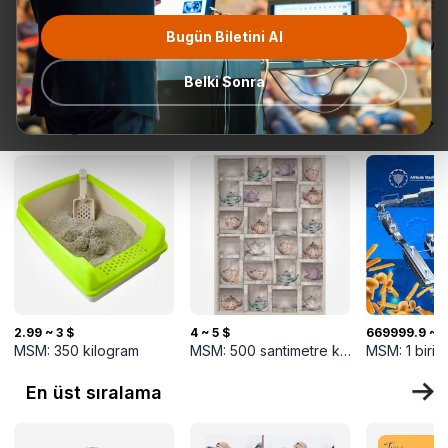
Bugün Biletini Al
Tüm
Teklif Talebi
En popüler
Gönderime
TurkMal
Kategoriler
Hazır
Belki Sonra
Yeni gelenler
2.99 ~ 3 $
4 ~ 5 $
669999.9 ~ 
MSM:
350
kilogram
MSM:
500
santimetre kare
MSM:
1
birim
En üst sıralama