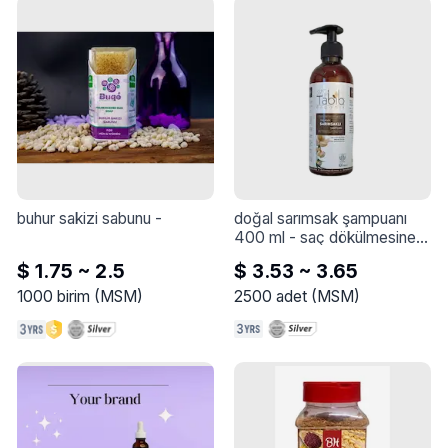
ağrıyı hafifletir.
buhur sakizi sabunu
 - 
doğal sarımsak şampuanı 
400 ml
 - 
saç dökülmesine 
karşı doğal şampuan
$ 1.75 ~ 2.5
$ 3.53 ~ 3.65
1000
birim
(
MSM
)
2500
adet
(
MSM
)