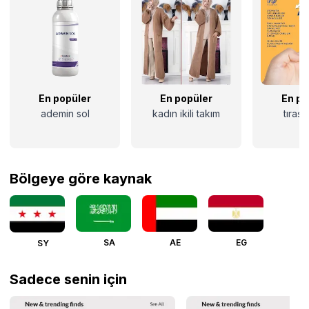
En popüler
En popüler
En po
ademin sol
kadın ikili takım
tıraş 
Bölgeye göre kaynak
SA
AE
EG
SY
Sadece senin için