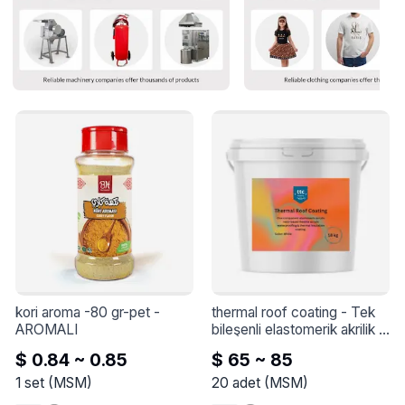
kori aroma -80 gr-pet
 - 
thermal roof coating
 - 
Tek 
AROMALI
bileşenli elastomerik akrilik 
reçine esaslı esnek akrilik su 
$ 0.84 ~ 0.85
$ 65 ~ 85
yalıtım ve ısı yalıtım 
kaplaması.
1
set
(
MSM
)
20
adet
(
MSM
)