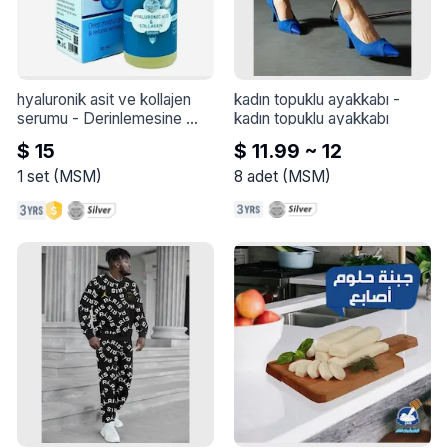
hyaluronik asit ve kollajen 
kadın topuklu ayakkabı
 - 
serumu
 - 
Derinlemesine 
kadın topuklu ayakkabı
nemlendirir, esnekliğini arttırır 
$ 15
$ 11.99 ~ 12
ve genç bir görünüm elde 
etmek için kırışıklıkları 
1
set
(
MSM
)
8
adet
(
MSM
)
azaltmaya yardımcı olur.