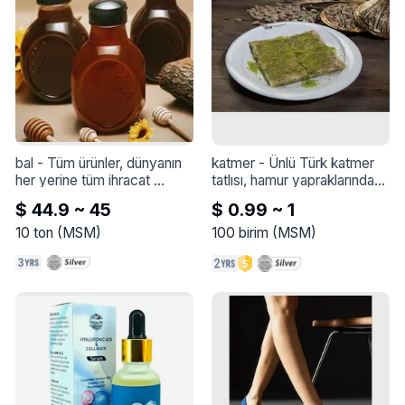
bal
 - 
Tüm ürünler, dünyanın 
katmer
 - 
Ünlü Türk katmer 
her yerine tüm ihracat 
tatlısı, hamur yapraklarından 
taleplerini karşılamaya hazır 
oluşur ve içi yeşil Antep 
$ 44.9 ~ 45
$ 0.99 ~ 1
olarak, çok yüksek kalite ve 
fıstığı ve doğal süt kreması 
en iyi standart özelliklerle 
ile doldurulmuştur.
10
ton
(
MSM
)
100
birim
(
MSM
)
hazırlanır ve paketlenir.