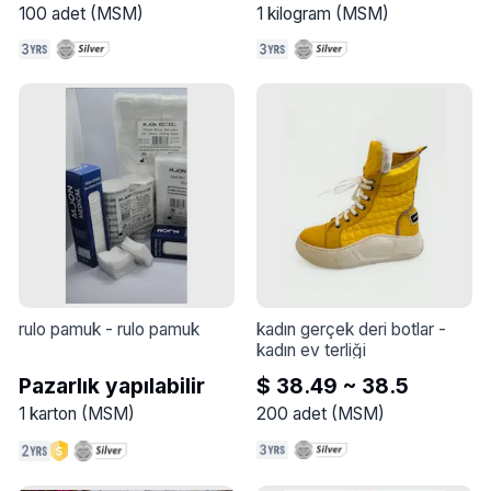
100
adet
(
MSM
)
1
kilogram
(
MSM
)
rulo pamuk
 - 
rulo pamuk
kadın gerçek deri botlar
 - 
kadın ev terliği
Pazarlık yapılabilir
$ 38.49 ~ 38.5
1
karton
(
MSM
)
200
adet
(
MSM
)