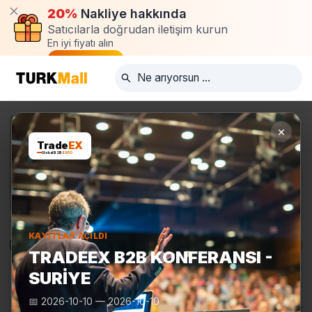
20%
Nakliye hakkında
Satıcılarla doğrudan iletişim kurun
En iyi fiyatı alın
Talep oluştur
×
Trade
EX
Global B2B
EXPO
KAYITLAR AÇILDI
Ürünler
Üreticiler
Turkmall Fuarları
TRADEEX B2B KONFERANSI -
SURIYE
📅
2026-10-10
—
2026-10-10