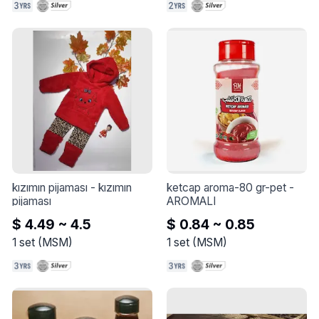
kızımın pijaması
 - 
kızımın 
ketcap aroma-80 gr-pet
 - 
pijaması
AROMALI
$ 4.49 ~ 4.5
$ 0.84 ~ 0.85
1
set
(
MSM
)
1
set
(
MSM
)