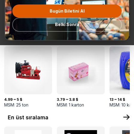
Bugün Biletini Al
Tüm
Teklif Talebi
En popüler
Gönderime
TurkMal
Kategoriler
Hazır
Belki Sonra
Yeni gelenler
4.99 ~ 5 $
3.79 ~ 3.8 $
13 ~ 14 $
MSM:
25
ton
MSM:
1
karton
MSM:
10
kar
En üst sıralama