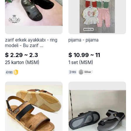
zarif erkek ayakkabı - ring 
pijama
 - 
pijama
modeli
 - 
Bu zarif 
ayakkabıyla tarzınızı 
$ 2.29 ~ 2.3
$ 10.99 ~ 11
yükseltin - Ring modeli
25
karton
(
MSM
)
1
set
(
MSM
)