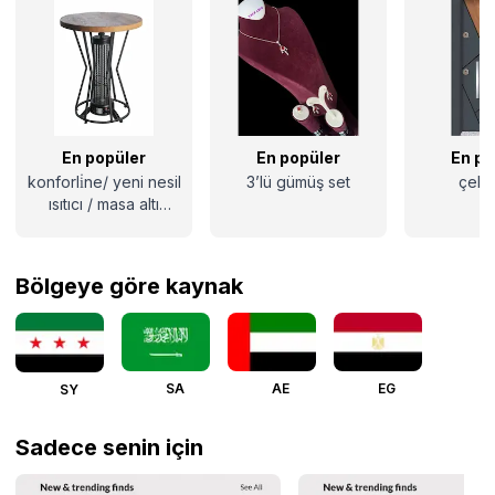
En popüler
En popüler
En po
konforli̇ne/ yeni nesil
3’lü gümüş set
çelik
ısıtıcı / masa altı
elektrikli ısıtıcı
Bölgeye göre kaynak
SA
AE
EG
SY
Sadece senin için