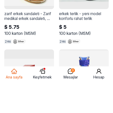
zarif erkek sandaleti
 - 
Zarif 
erkek terlik
 - 
yeni model 
medikal erkek sandaleti, 
konforlu rahat terlik
yüksek kalite
$ 5.75
$ 5
100
karton
(
MSM
)
100
karton
(
MSM
)
0
Keşfetmek
Ana sayfa
Mesajlar
Hesap
gül ve yulaf ezmesi sabunu
night rest afo
 - 
Night Rest 
- 
Afo