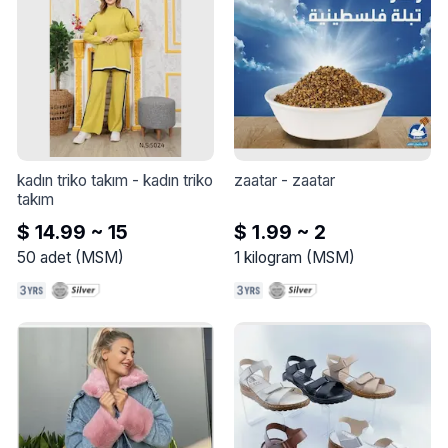
kadın triko takım
 - 
kadın triko 
zaatar
 - 
zaatar
takım
$ 14.99 ~ 15
$ 1.99 ~ 2
50
adet
(
MSM
)
1
kilogram
(
MSM
)