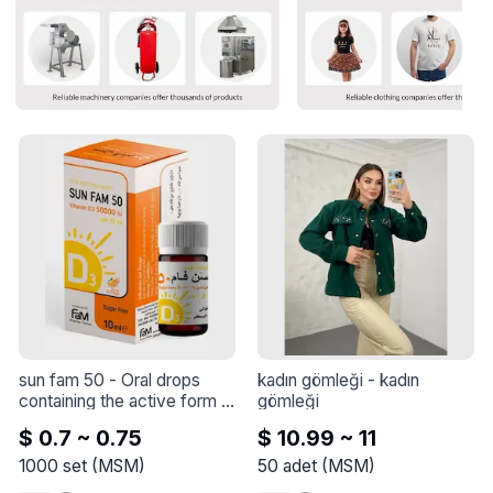
sun fam 50
 - 
Oral drops 
kadın gömleği
 - 
kadın 
containing the active form 
gömleği
of vitamin D for the 
$ 0.7 ~ 0.75
$ 10.99 ~ 11
treatment and prevention of 
symptoms of vitamin D 
1000
set
(
MSM
)
50
adet
(
MSM
)
deficiency