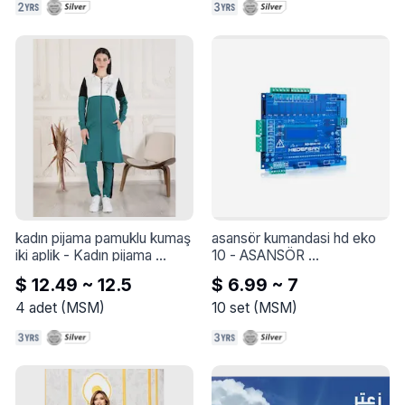
kadın pijama pamuklu kumaş 
asansör kumandasi hd eko 
iki aplik
 - 
Kadın pijama 
10
 - 
ASANSÖR 
pamuklu kumaş iki aplik

KUMANDASI HD EKO 10
$ 12.49 ~ 12.5
$ 6.99 ~ 7
S boyutları. M. L. XL. XXL
4
adet
(
MSM
)
10
set
(
MSM
)