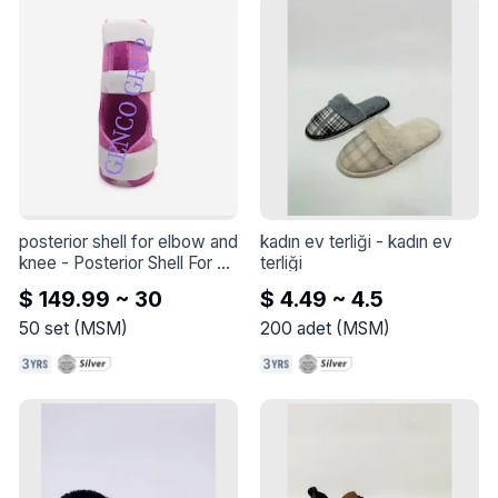
posterior shell for elbow and 
kadın ev terliği
 - 
kadın ev 
knee
 - 
Posterior Shell For 
terliği
Elbow and Knee
$ 149.99 ~ 30
$ 4.49 ~ 4.5
50
set
(
MSM
)
200
adet
(
MSM
)