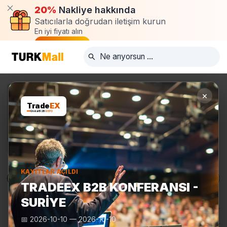
20%
Nakliye hakkında
Satıcılarla doğrudan iletişim kurun
En iyi fiyatı alın
Talep oluştur
×
Trade
EX
Global B2B
EXPO
KAYITLAR AÇILDI
Ürünler
Üreticiler
Turkmall Fuarları
TRADEEX B2B KONFERANSI -
SURIYE
📅
2026-10-10
—
2026-10-10