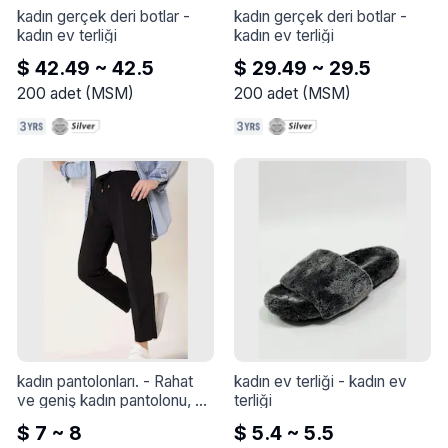
kadın gerçek deri botlar
 - 
kadın gerçek deri botlar
 - 
kadın ev terliği
kadın ev terliği
$ 42.49 ~ 42.5
$ 29.49 ~ 29.5
200
adet
(
MSM
)
200
adet
(
MSM
)
kadın pantolonları.
 - 
Rahat 
kadın ev terliği
 - 
kadın ev 
ve geniş kadın pantolonu, şık 
terliği
renklerde sabit, çamaşır 
$ 7 ~ 8
$ 5.4 ~ 5.5
makinesinde yıkanabilir.