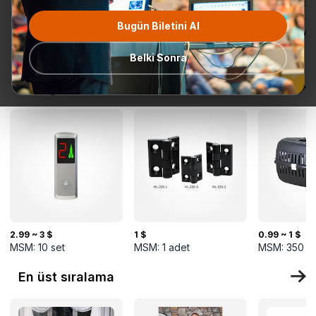
Bugün Biletini Al
Tüm
Teklif Talebi
En popüler
Gönderime
TurkMal
Kategoriler
Hazır
Belki Sonra
Yeni gelenler
2.99 ~ 3 $
1 $
0.99 ~ 1 $
MSM:
10
set
MSM:
1
adet
MSM:
350
k
En üst sıralama