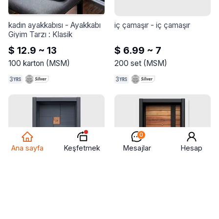
kadın ayakkabısı
 - 
Ayakkabı 
iç çamaşır
 - 
iç çamaşır
Giyim Tarzı : Klasik
$ 12.9 ~ 13
$ 6.99 ~ 7
100
karton
(
MSM
)
200
set
(
MSM
)
0
Keşfetmek
Ana sayfa
Mesajlar
Hesap
çelik kapı
 - 
ekonomik çelik 
çelik kapı
 - 
ekonomik çelik 
kapı
kapı