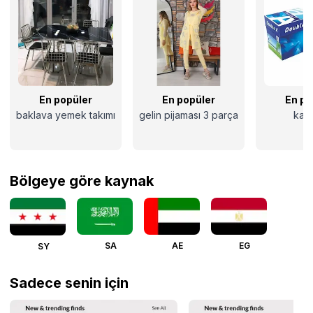
En popüler
En popüler
En po
baklava yemek takımı
gelin pijaması 3 parça
kağı
Bölgeye göre kaynak
SA
AE
EG
SY
Sadece senin için