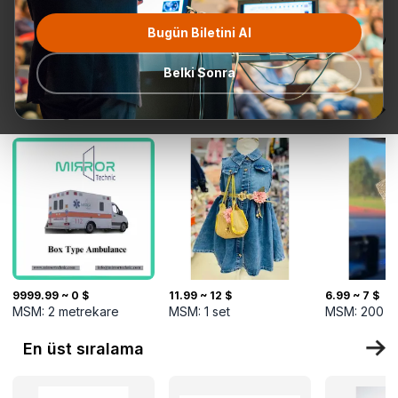
Bugün Biletini Al
Tüm
Teklif Talebi
En popüler
Gönderime
TurkMal
Kategoriler
Hazır
Belki Sonra
Yeni gelenler
9999.99 ~ 0 $
11.99 ~ 12 $
6.99 ~ 7 $
MSM:
2
metrekare
MSM:
1
set
MSM:
200
s
En üst sıralama