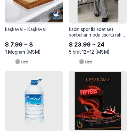
kaşkaval
 - 
Kaşkaval
kadın spor iki adet set 
sonbahar moda tişörtü rahat 
eğitim koşu kadın giyim suit 
$ 7.99 ~ 8
$ 23.99 ~ 24
koşu eşofman
 - 
Kadın spor 
iki adet Set sonbahar moda 
1
kilogram
(
MSM
)
5
brüt 12*12
(
MSM
)
tişörtü rahat eğitim koşu 
kadın giyim Suit koşu 
eşofman