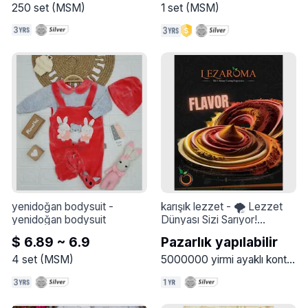
250
set
(
MSM
)
1
set
(
MSM
)
yenidoğan bodysuit
 - 
karışık lezzet
 - 
🌪 Lezzet 
yenidoğan bodysuit
Dünyası Sizi Sarıyor!

Lezaroma olarak, baharat 
$ 6.89 ~ 6.9
Pazarlık yapılabilir
tozunun sanatsal bir fırtına 
gibi döndüğü sıra dışı bir tat 
4
set
(
MSM
)
5000000
yirmi ayaklı konteyner
yaratıyoruz… her lokmada 
unutulmaz bir deneyim 
sunuyoruz.
