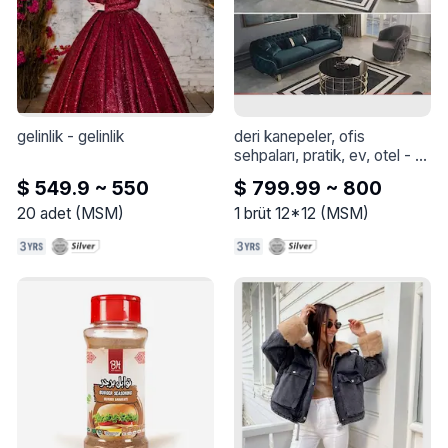
gelinlik
 - 
gelinlik
deri kanepeler, ofis 
sehpaları, pratik, ev, otel
 - 
Leather sofas, office coffee 
$ 549.9 ~ 550
$ 799.99 ~ 800
chairs, practical, home, hotel
20
adet
(
MSM
)
1
brüt 12*12
(
MSM
)