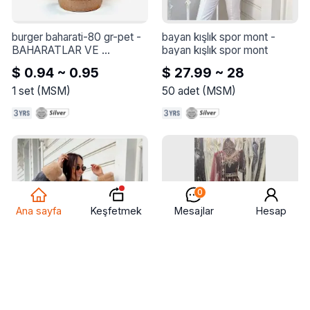
burger baharati-80 gr-pet
 - 
bayan kışlık spor mont
 - 
BAHARATLAR VE 
bayan kışlık spor mont
ÇEŞNILER
$ 0.94 ~ 0.95
$ 27.99 ~ 28
1
set
(
MSM
)
50
adet
(
MSM
)
0
Keşfetmek
Ana sayfa
Mesajlar
Hesap
bayan kışlık spor mont
 - 
kına gecesi elbiseleri
 - 
kına 
bayan kışlık spor mont
gecesi elbiseleri