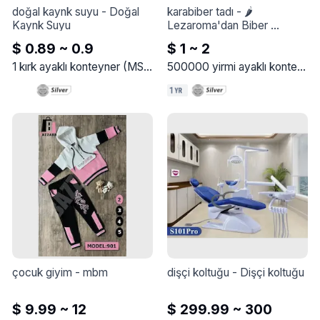
doğal kaynk suyu
 - 
Doğal 
karabiber tadı
 - 
🌶 
Kaynk Suyu
Lezaroma'dan Biber 
Aroması 🌶

$ 0.89 ~ 0.9
$ 1 ~ 2
Güçlü, keskin ve canlı bir 
lezzet!

1
kırk ayaklı konteyner
(
MSM
)
500000
yirmi ayaklı konteyner
En kaliteli doğal biber 
türlerinden elde edilen 
konsantre formül, ürününüze 
cesur bir karakter ve 
duyusal bir ateşli dokunuş 
sağlar.

Bisküvi, mısır atıştırmalıkları 
ve atıştırmalıklar için 
mükemmel, hafızalarda 
kalan sıcak bir lezzet arayan 
fabrikalar için ideal.

🔥 Cesur lezzet gerçek 
biberden başlar.

Lezaroma - Son Derece 
Lezzetli Deneyim.
çocuk giyim
 - 
mbm
dişçi koltuğu
 - 
Dişçi koltuğu
$ 9.99 ~ 12
$ 299.99 ~ 300