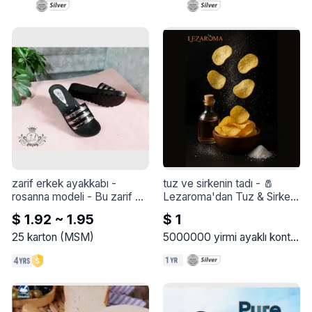
zarif erkek ayakkabı - 
tuz ve sirkenin tadı
 - 
🧂 
rosanna modeli
 - 
Bu zarif 
Lezaroma'dan Tuz & Sirke 
ayakkabıyla tarzınızı 
Aroması 🧂

$ 1.92 ~ 1.95
$ 1
yükseltin - Rosanna modeli
Cesur bir dokunuşla klasik 
bir deneyim!

25
karton
(
MSM
)
5000000
yirmi ayaklı konteyner
Taze sirkenin ferahlatıcı 
ekşiliği ile dengeli tuz 
dokusunu mükemmel bir 
şekilde harmanlayan bir 
baharat tozu, cipslere ve 