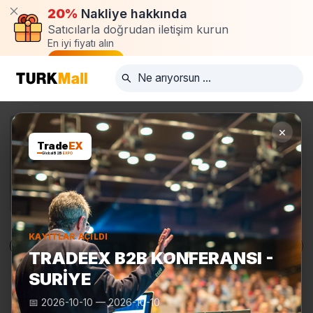
20%
Nakliye hakkında
Satıcılarla doğrudan iletişim kurun
En iyi fiyatı alın
Talep oluştur
×
Trade
EX
Global B2B
EXPO
KAYITLAR AÇILDI
Ürünler
Üreticiler
Turkmall Fuarları
TRADEEX B2B KONFERANSI -
SURIYE
📅
2026-10-10
—
2026-10-10