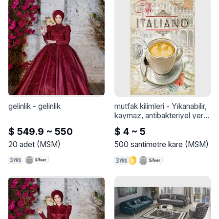
Tatlı lezzetler, doğal renkler 
ve yüksek kalite - her 
üründe farklılık ve yenilik 
arayan atıştırmalık ve mısır 
üreticileri için mükemmel.

Lezaroma - Nihai Lezzet 
Deneyimi
gelinlik
 - 
gelinlik
mutfak kilimleri
 - 
Yıkanabilir, 
kaymaz, antibakteriyel yer 
paspası

$ 549.9 ~ 550
$ 4 ~ 5
Temizleme: Halı yıkama 
veya halı yıkama 
20
adet
(
MSM
)
500
santimetre kare
(
MSM
)
merkezinde yıkayabilirsiniz.