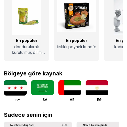
En popüler
En popüler
En po
dondurularak
fıstıklı peynirli künefe
kadın 
kurutulmuş di̇li̇m
ananas 16g
Bölgeye göre kaynak
SA
AE
EG
SY
Sadece senin için