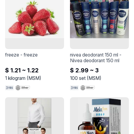
freeze
 - 
freeze
nivea deodorant 150 ml
 - 
Nivea deodorant 150 ml
$ 1.21 ~ 1.22
$ 2.99 ~ 3
1
kilogram
(
MSM
)
100
set
(
MSM
)