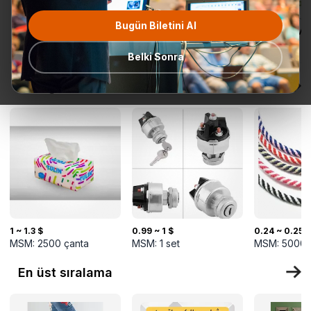
Bugün Biletini Al
Tüm
Teklif Talebi
En popüler
Gönderime
TurkMal
Kategoriler
Hazır
Belki Sonra
Yeni gelenler
1 ~ 1.3 $
0.99 ~ 1 $
0.24 ~ 0.25 
MSM:
2500
çanta
MSM:
1
set
MSM:
5000
En üst sıralama