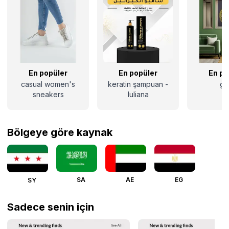
En popüler
En popüler
En po
casual women's
keratin şampuan -
gf
sneakers
luliana
Bölgeye göre kaynak
SA
AE
EG
SY
Sadece senin için