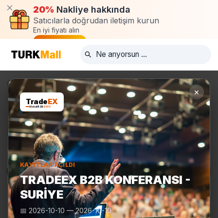
20%
Nakliye hakkında
Satıcılarla doğrudan iletişim kurun
En iyi fiyatı alın
Talep oluştur
×
Trade
EX
Global B2B
EXPO
KAYITLAR AÇILDI
Ürünler
Üreticiler
Turkmall Fuarları
TRADEEX B2B KONFERANSI -
SURIYE
📅
2026-10-10
—
2026-10-10