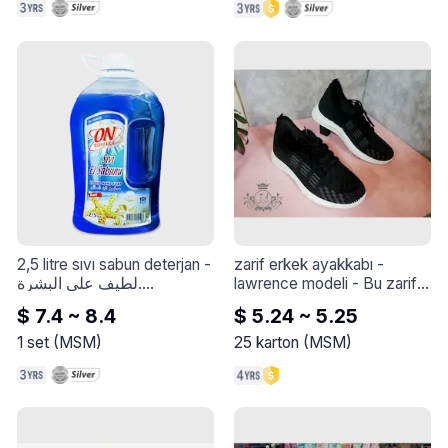
olağanüstü yumuşaklık ve 
akışkan görünüm kazandırır, 
saçın nemini korur ve kıvırcık 
saçın düzleşmesine 
yardımcı olur.
2,5 litre sıvı sabun deterjan
 - 
zarif erkek ayakkabı - 
لطيف على البشرة.

lawrence modeli
 - 
Bu zarif 
يساعد في توفير التغذية 
ayakkabıyla tarzınızı 
$ 7.4 ~ 8.4
$ 5.24 ~ 5.25
اللازمة لليدين خلال تنظيفها.

yükseltin - Lawrence modeli
يترك اليدين بملمس ناعم 
1
set
(
MSM
)
25
karton
(
MSM
)
ورطب.

يوفر العناية اللازمة لليدين.

مثالي للاستخدام اليومي.