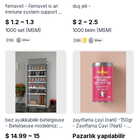
şıklıkla uyum sağlar.
femavet
 - 
Femavet is an 
duş jeli
 - 
immune system support 
syrup, thanks to its unique 
$ 1.2 ~ 1.3
$ 2 ~ 2.5
formulation containing 
propolis extract, zinc, 
1000
set
(
MSM
)
1000
birim
(
MSM
)
magnesium, and various 
vitamins
bez ayakkabılık-betelgeuse
zayıflama çayi (narlı) -150gr
- 
Betelgeuse modelimiz; 
- 
Zayıflama Çayı (Narlı) - 
PVC borulardan ve 
150g

$ 14.99 ~ 15
Pazarlık yapılabilir
PPaparatlardan 