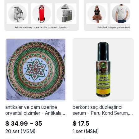
antikalar ve cam üzerine 
berkont saç düzleştirici 
oryantal çizimler
 - 
Antikalar 
serum
 - 
Peru Kond Serum, 
ve cam üzerine oryantal 
kıvırcık saçlar ve ekstra 
$ 34.99 ~ 35
$ 17.5
çizimler
parlaklık ihtiyacı olan saçlar 
için mükemmel bir örnektir. 
20
set
(
MSM
)
1
set
(
MSM
)
Peru Kond Serum, saça 