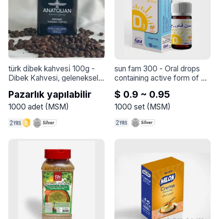
türk di̇bek kahvesi̇ 100g
 - 
sun fam 300
 - 
Oral drops 
Dibek Kahvesi, geleneksel 
containing active form of 
Türk kahvesinin özel bir 
vitamin D for the treatment 
Pazarlık yapılabilir
$ 0.9 ~ 0.95
versiyonudur ve taş 
and prevention of 
değirmenlerde öğütülmüş 
symptoms of vitamin D 
1000
adet
(
MSM
)
1000
set
(
MSM
)
kahve çekirdeklerinden 
deficiency
üretilir. Bu yöntem, kahvenin 
doğal tatlarını korur ve 
zengin bir aroma profili 
sunar.

Ürün Özellikleri:

Tat Profili: Geleneksel Türk 
kahvesi ile zenginleştirilmiş, 
yoğun ve tam lezzet.

Kavurma: Orta kavrulmuş, 