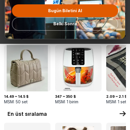
Bugün Biletini Al
Tüm
Teklif Talebi
En popüler
Gönderime
TurkMal
Kategoriler
Hazır
Belki Sonra
Yeni gelenler
14.49 ~ 14.5 $
347 ~ 350 $
2.09 ~ 2.1 $
MSM:
50
set
MSM:
1
birim
MSM:
1
set
En üst sıralama