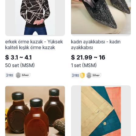
erkek örme kazak
 - 
Yüksek 
kadın ayakkabısı
 - 
kadın 
kaliteli kışlık örme kazak
ayakkabısı
$ 3.1 ~ 4.1
$ 21.99 ~ 16
50
set
(
MSM
)
1
set
(
MSM
)