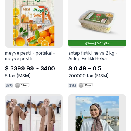
meyve pestil - portakal
 - 
antep fıstıklı helva 2 kg
 - 
meyve pestili
Antep Fıstıklı Helva
$ 3399.99 ~ 3400
$ 0.49 ~ 0.5
5
ton
(
MSM
)
200000
ton
(
MSM
)