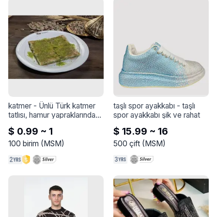
katmer
 - 
Ünlü Türk katmer 
taşlı spor ayakkabı
 - 
taşlı 
tatlısı, hamur yapraklarından 
spor ayakkabı şik ve rahat
oluşur ve içi yeşil Antep 
$ 0.99 ~ 1
$ 15.99 ~ 16
fıstığı ve doğal süt kreması 
ile doldurulmuştur.
100
birim
(
MSM
)
500
çift
(
MSM
)