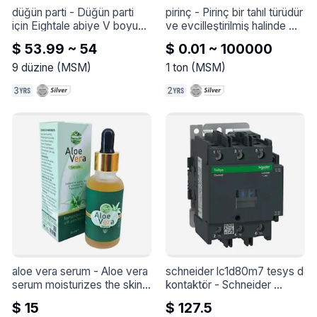
düğün parti
 - 
Düğün parti 
pirinç
 - 
Pirinç bir tahıl türüdür 
için Eightale abiye V boyun 
ve evcilleştirilmiş halinde 
Custom made Glitter uzun 
dünya nüfusunun yarısından 
$ 53.99 ~ 54
$ 0.01 ~ 100000
kabarık kollu Mermaid saten 
fazlasının temel gıdasıdır, 
arapça ünlü balo elbisesi
özellikle Asya ve Afrika'da.
9
düzine
(
MSM
)
1
ton
(
MSM
)
aloe vera serum
 - 
Aloe vera 
schneider lc1d80m7 tesys d 
serum moisturizes the skin, 
kontaktör
 - 
Schneider 
soothes and reduces 
LC1D80M7 TeSys D 
$ 15
$ 127.5
irritation, supporting skin 
kontaktör - 3P(3 NA) - AC-3 