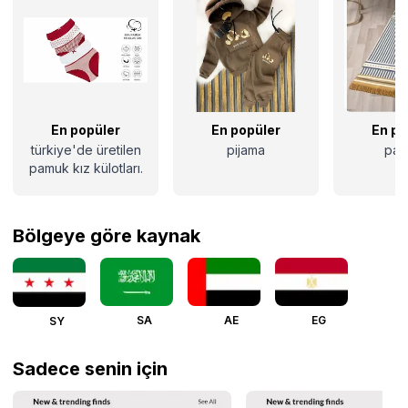
En popüler
En popüler
En po
türkiye'de üretilen
pijama
pas
pamuk kız külotları.
Bölgeye göre kaynak
SA
AE
EG
SY
Sadece senin için