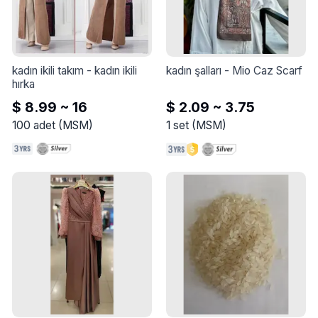
kadın ikili takım
 - 
kadın ikili 
kadın şalları
 - 
Mio Caz Scarf
hırka
$ 8.99 ~ 16
$ 2.09 ~ 3.75
100
adet
(
MSM
)
1
set
(
MSM
)