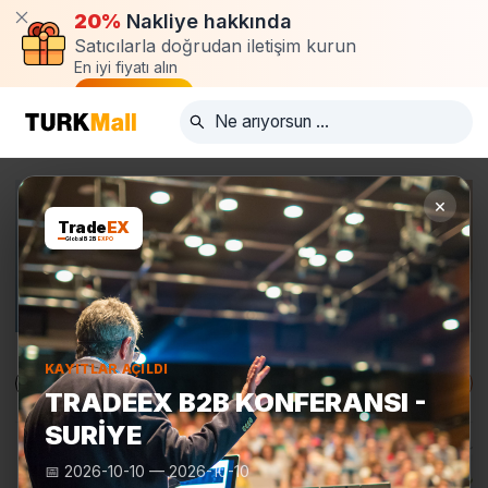
20%
Nakliye hakkında
Satıcılarla doğrudan iletişim kurun
En iyi fiyatı alın
Talep oluştur
×
Trade
EX
Global B2B
EXPO
KAYITLAR AÇILDI
Ürünler
Üreticiler
Turkmall Fuarları
TRADEEX B2B KONFERANSI -
SURIYE
📅
2026-10-10
—
2026-10-10