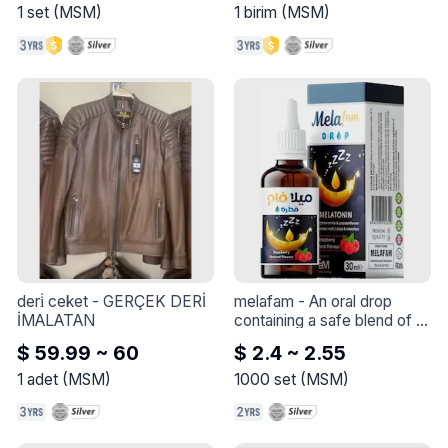
renewal.
- &lt;= 440 V 80 A - 220 V 
1
set
(
MSM
)
1
birim
(
MSM
)
AC bobin
deri̇ ceket
 - 
GERÇEK DERİ 
melafam
 - 
An oral drop 
İMALATAN
containing a safe blend of 
herbal plants that help 
$ 59.99 ~ 60
$ 2.4 ~ 2.55
alleviate insomnia and sleep 
disorders
1
adet
(
MSM
)
1000
set
(
MSM
)