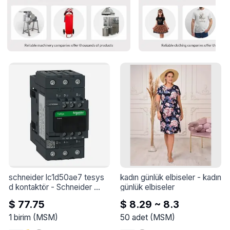
schneider lc1d50ae7 tesys 
kadın günlük elbiseler
 - 
kadın 
d kontaktör
 - 
Schneider 
günlük elbiseler
LC1D50AE7 TeSys D 
$ 77.75
$ 8.29 ~ 8.3
kontaktör - 3P(3 NA) - AC-3 
- &lt;= 440 V 50 A - 48 V 
1
birim
(
MSM
)
50
adet
(
MSM
)
AC 50/60 Hz bobin