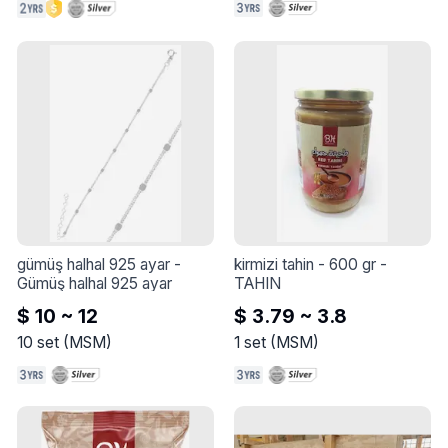
malzemeleriyle çalışabilen 
olmasın algıladığı, 
bu cihaz, yüksek 
hastalıkların teşhisinde 
hassasiyet, enerji verimliliği 
vazgeçilmez hale gelen, 
ve yaratıcı tasarım 
doktorluk mesleğinin 
seçenekleri sunarak modern 
simgesi haline gelen ve sık 
ayakkabı üretimine yeni bir 
sık ortalıkta dolaştığını 
soluk getirir.
gördüğümüz bir tıbbi cihaz. 
boyunları.
gümüş halhal 925 ayar
 - 
kirmizi tahin - 600 gr
 - 
Gümüş halhal 925 ayar
TAHIN
$ 10 ~ 12
$ 3.79 ~ 3.8
10
set
(
MSM
)
1
set
(
MSM
)