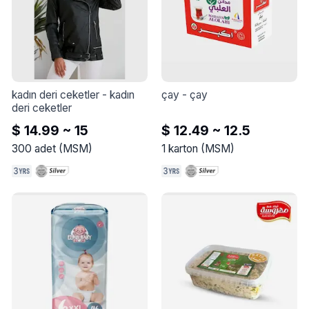
kadın deri ceketler
 - 
kadın 
çay
 - 
çay
deri ceketler
$ 14.99 ~ 15
$ 12.49 ~ 12.5
300
adet
(
MSM
)
1
karton
(
MSM
)