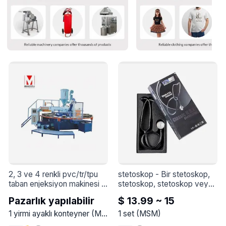
2, 3 ve 4 renkli pvc/tr/tpu 
stetoskop
 - 
Bir stetoskop, 
taban enjeksiyon makinesi
 - 
stetoskop, stetoskop veya 
Bu makine, aynı anda iki, üç 
stetoskop, kelimenin tam 
Pazarlık yapılabilir
$ 13.99 ~ 15
veya dört farklı renkte 
anlamıyla bir göğüs monitörü 
ayakkabı tabanı üretimini 
anlamına gelir. Dinleyicinin iç 
1
yirmi ayaklı konteyner
(
MSM
)
1
set
(
MSM
)
sağlar. PVC, TR ve TPU 
sesleri normal olsun ya da 