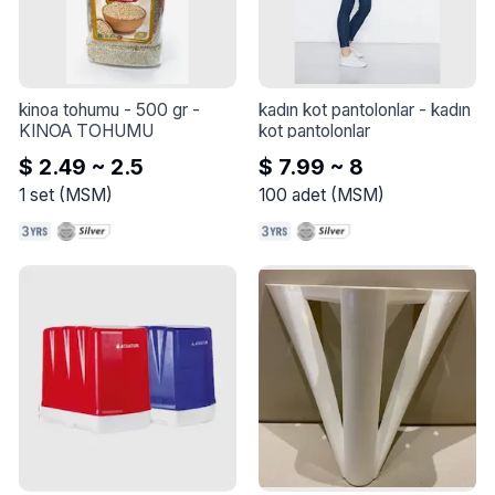
kinoa tohumu - 500 gr
 - 
kadın kot pantolonlar
 - 
kadın 
KINOA TOHUMU
kot pantolonlar
$ 2.49 ~ 2.5
$ 7.99 ~ 8
1
set
(
MSM
)
100
adet
(
MSM
)