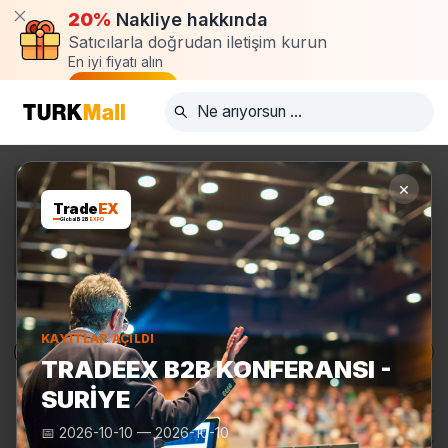
20%
Nakliye hakkında
Satıcılarla doğrudan iletişim kurun
En iyi fiyatı alın
Talep oluştur
×
Trade
EX
Global B2B
EXPO
KAYITLAR AÇILDI
Ürünler
Üreticiler
Turkmall Fuarları
TRADEEX B2B KONFERANSI -
SURIYE
📅
2026-10-10
—
2026-10-10