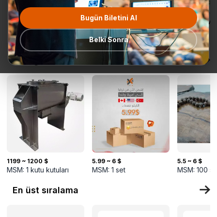
Bugün Biletini Al
Tüm
Teklif Talebi
En popüler
Gönderime
TurkMal
Kategoriler
Hazır
Belki Sonra
Yeni gelenler
1199 ~ 1200 $
5.99 ~ 6 $
5.5 ~ 6 $
MSM:
1
kutu kutuları
MSM:
1
set
MSM:
100
se
En üst sıralama