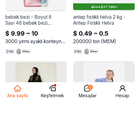
bebek bezi
 - 
Boyut 6

antep fıstıklı helva 2 kg
 - 
Sayı 46 bebek bezi

Antep Fıstıklı Helva
Ağırlık +25 kg
$ 9.99 ~ 10
$ 0.49 ~ 0.5
3000
yirmi ayaklı konteyner
(
MSM
200000
)
ton
(
MSM
)
0
Keşfetmek
Ana sayfa
Mesajlar
Hesap
rengarenk körfez abayaları
 - 
i̇ki parçalı kız çocuk kışlık 
Güzelliğe ve renklere bakın
pijamaları
 - 
İki parçalı kız 