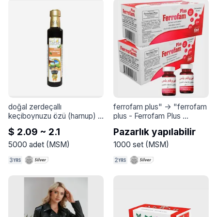
doğal zerdeçallı 
ferrofam plus" -> "ferrofam 
keçiboynuzu özü (harnup) 
plus
 - 
Ferrofam Plus 
350 gr
 - 
doğal zerdeçallı 
ağızdan kullanılan şırıngalar, 
$ 2.09 ~ 2.1
Pazarlık yapılabilir
keçiboynuzu özü (harnup) 
tüm anemi türlerinin tedavisi 
pekmezi
için yüksek biyo-yararlanıma 
5000
adet
(
MSM
)
1000
set
(
MSM
)
sahip ve sindirim sistemi 
üzerinde hafif etkilere sahip 
ferroz bisglisinat formundaki 
demir içerir.