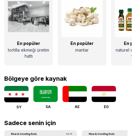
En popüler
En popüler
En po
tortilla ekmeği üretim
mantar
naturel sı
hattı
ya
Bölgeye göre kaynak
SA
AE
EG
SY
Sadece senin için