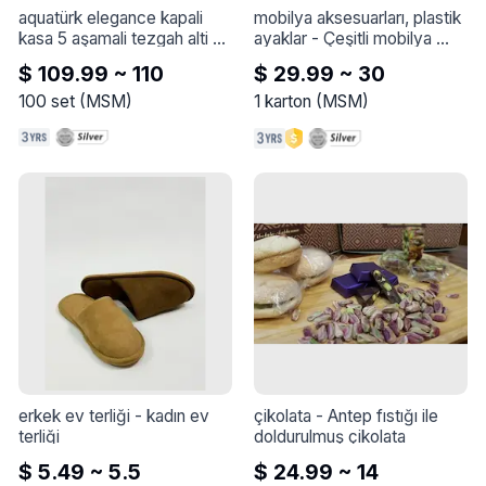
aquatürk elegance kapali 
mobilya aksesuarları, plastik 
kasa 5 aşamali tezgah alti su 
ayaklar
 - 
Çeşitli mobilya 
aritma ci̇hazi
 - 
AQUATÜRK 
ürünleri, plastik ayaklar

$ 109.99 ~ 110
$ 29.99 ~ 30
ELEGANCE KAPALI KASA 5 
Geniş renk seçimi

AŞAMALI TEZGAH ALTI SU 
Renk sorunsuz garantilidir
100
set
(
MSM
)
1
karton
(
MSM
)
ARITMA CİHAZI
erkek ev terliği
 - 
kadın ev 
çikolata
 - 
Antep fıstığı ile 
terliği
doldurulmuş çikolata
$ 5.49 ~ 5.5
$ 24.99 ~ 14