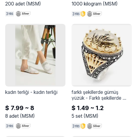
200
adet
(
MSM
)
1000
kilogram
(
MSM
)
kadın terliği
 - 
kadın terliği
farklı şekillerde gümüş 
yüzük
 - 
Farklı şekillerde 
gümüş yüzük
$ 7.99 ~ 8
$ 1.49 ~ 1.2
8
adet
(
MSM
)
5
set
(
MSM
)