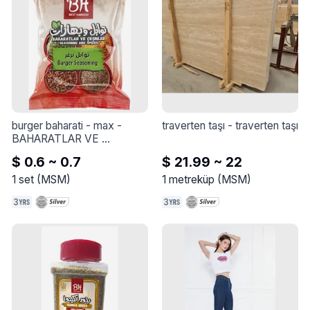
burger baharati - max
 - 
traverten taşı
 - 
traverten taşı
BAHARATLAR VE 
ÇEŞNILER
$ 0.6 ~ 0.7
$ 21.99 ~ 22
1
set
(
MSM
)
1
metreküp
(
MSM
)